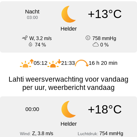
+13°C
Nacht
03:00
Helder
W, 3.2 m/s
758 mmHg
74 %
0 %
05:12
21:33
16 h 20 min
Lahti weersverwachting voor vandaag
per uur, weerbericht vandaag
+18°C
00:00
Helder
Z, 3.8 m/s
754 mmHg
Wind:
Luchtdruk: