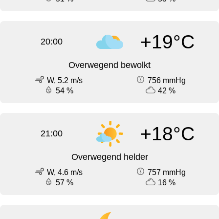
+19°C
20:00
Overwegend bewolkt
W, 5.2 m/s
756 mmHg
54 %
42 %
+18°C
21:00
Overwegend helder
W, 4.6 m/s
757 mmHg
57 %
16 %