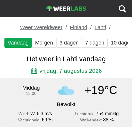
Weer Wereldweer
Finland
Lahti
Vandaag
Morgen
3 dagen
7 dagen
10 dage
Het weer in Lahti vandaag
vrijdag, 7 augustus 2026
+19°C
Middag
13:00
Bewolkt
W, 6.3 m/s
754 mmHg
Wind:
Luchtdruk:
69 %
88 %
Vochtigheid:
Wolkendek: