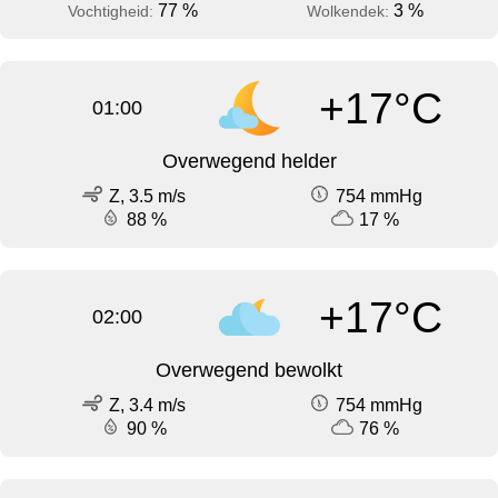
77 %
3 %
Vochtigheid:
Wolkendek:
+17°C
01:00
Overwegend helder
Z, 3.5 m/s
754 mmHg
88 %
17 %
+17°C
02:00
Overwegend bewolkt
Z, 3.4 m/s
754 mmHg
90 %
76 %