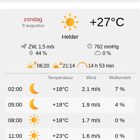
+27°C
zondag
9 augustus
Helder
ZW, 1.5 m/s
762 mmHg
44 %
0 %
06:20
21:14
14 h 53 min
Temperatuur
Wind
Wolkendek
02:00
+18°C
2.1 m/s
7 %
05:00
+18°C
1.9 m/s
4 %
08:00
+18°C
1.7 m/s
0 %
11:00
+23°C
1.6 m/s
0 %