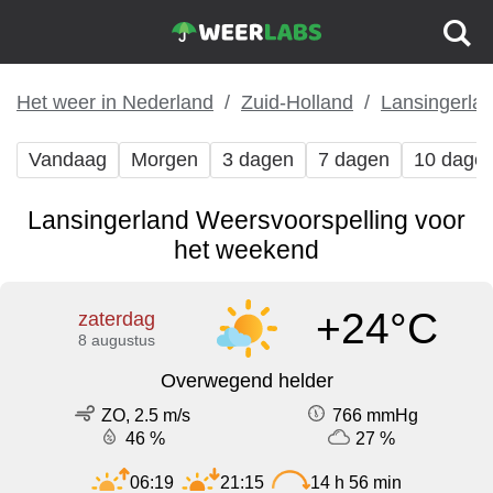
Het weer in Nederland
Zuid-Holland
Lansingerla
Vandaag
Morgen
3 dagen
7 dagen
10 dage
Lansingerland Weersvoorspelling voor
het weekend
+24°C
zaterdag
8 augustus
Overwegend helder
ZO, 2.5 m/s
766 mmHg
46 %
27 %
06:19
21:15
14 h 56 min