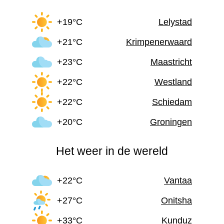
+19°C
Lelystad
+21°C
Krimpenerwaard
+23°C
Maastricht
+22°C
Westland
+22°C
Schiedam
+20°C
Groningen
Het weer in de wereld
+22°C
Vantaa
+27°C
Onitsha
+33°C
Kunduz