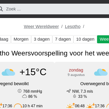
Weer Wereldweer
Lesotho
daag
Morgen
3 dagen
7 dagen
10 dagen
Wee
tho Weersvoorspelling voor het we
+15°C
zondag
9 augustus
egend bewolkt
Overwegend b
768 mmHg
NW, 7.3 m/s
86 %
33 %
17:36
10 h 47 min
06:48
17:36