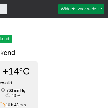
Widgets voor website
kend
ekend
+14°C
ewolkt
763 mmHg
43 %
10 h 48 min