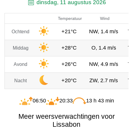
dinsdag, 11 augustus 2026
Temperatuur
Wind
+21°C
NW, 1.4 m/s
7
Ochtend
+28°C
O, 1.4 m/s
7
Middag
+26°C
NW, 4.9 m/s
7
Avond
+20°C
ZW, 2.7 m/s
7
Nacht
06:50
20:33
13 h 43 min
Meer weersverwachtingen voor
Lissabon