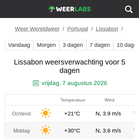
Weer Wereldweer
Portugal
Lissabon
Vandaag
Morgen
3 dagen
7 dagen
10 dage
Lissabon weersverwachting voor 5
dagen
vrijdag, 7 augustus 2026
Temperatuur
Wind
+21°C
N, 3.9 m/s
7
Ochtend
+30°C
N, 3.6 m/s
7
Middag