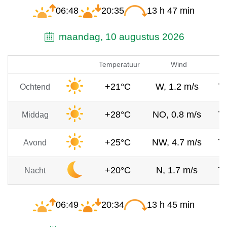
06:48
20:35
13 h 47 min
maandag, 10 augustus 2026
Temperatuur
Wind
+21°C
W, 1.2 m/s
7
Ochtend
+28°C
NO, 0.8 m/s
7
Middag
+25°C
NW, 4.7 m/s
7
Avond
+20°C
N, 1.7 m/s
7
Nacht
06:49
20:34
13 h 45 min