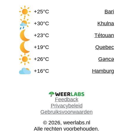
+25°C
Bari
+30°C
Khulna
+23°C
Tétouan
+19°C
Quebec
+26°C
Gəncə
+16°C
Hamburg
Feedback
Privacybeleid
Gebruiksvoorwaarden
© 2026, weerlabs.nl
Alle rechten voorbehouden.