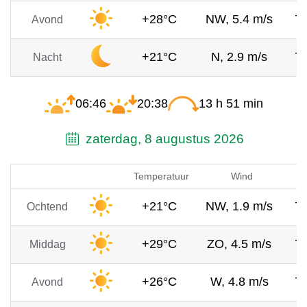
+28°C
NW, 5.4 m/s
7
Avond
+21°C
N, 2.9 m/s
7
Nacht
06:46
20:38
13 h 51 min
zaterdag, 8 augustus 2026
Temperatuur
Wind
+21°C
NW, 1.9 m/s
7
Ochtend
+29°C
ZO, 4.5 m/s
7
Middag
+26°C
W, 4.8 m/s
7
Avond