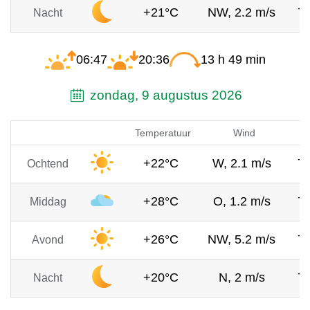
+21°C
NW, 2.2 m/s
7
Nacht
06:47
20:36
13 h 49 min
zondag, 9 augustus 2026
Temperatuur
Wind
+22°C
W, 2.1 m/s
7
Ochtend
+28°C
O, 1.2 m/s
7
Middag
+26°C
NW, 5.2 m/s
7
Avond
+20°C
N, 2 m/s
7
Nacht