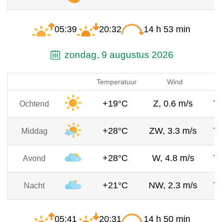
05:39
20:32
14 h 53 min
zondag, 9 augustus 2026
Temperatuur
Wind
+19°C
Z, 0.6 m/s
7
Ochtend
+28°C
ZW, 3.3 m/s
7
Middag
+28°C
W, 4.8 m/s
7
Avond
+21°C
NW, 2.3 m/s
7
Nacht
05:41
20:31
14 h 50 min