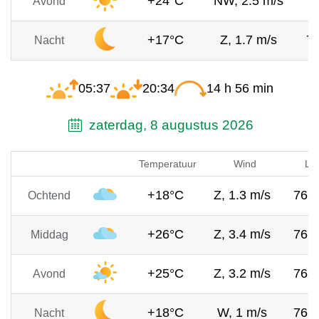
+24°C
NW, 2.5 m/s
7
Avond
+17°C
Z, 1.7 m/s
7
Nacht
05:37
20:34
14 h 56 min
zaterdag, 8 augustus 2026
Temperatuur
Wind
Lu
+18°C
Z, 1.3 m/s
766
Ochtend
+26°C
Z, 3.4 m/s
765
Middag
+25°C
Z, 3.2 m/s
763
Avond
+18°C
W, 1 m/s
762
Nacht