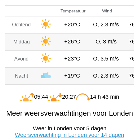
Temperatuur
Wind
Lu
+20°C
O, 2.3 m/s
768
Ochtend
+26°C
O, 3 m/s
768
Middag
+23°C
O, 3.5 m/s
767
Avond
+19°C
O, 2.3 m/s
767
Nacht
05:44
20:27
14 h 43 min
Meer weersverwachtingen voor Londen
Weer in Londen voor 5 dagen
Weersverwachting in Londen voor 14 dagen