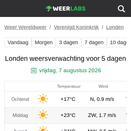
Weer Wereldweer
Verenigd Koninkrijk
Londen
Vandaag
Morgen
3 dagen
7 dagen
10 dage
Londen weersverwachting voor 5 dagen
vrijdag, 7 augustus 2026
Temperatuur
Wind
+17°C
N, 0.9 m/s
7
Ochtend
+23°C
ZW, 1.7 m/s
7
Middag