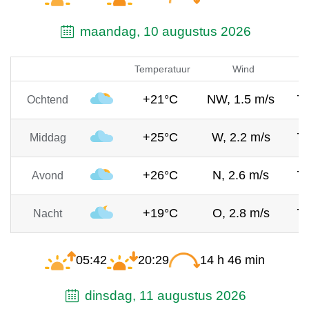
maandag, 10 augustus 2026
Temperatuur
Wind
+21°C
NW, 1.5 m/s
7
Ochtend
+25°C
W, 2.2 m/s
7
Middag
+26°C
N, 2.6 m/s
7
Avond
+19°C
O, 2.8 m/s
7
Nacht
05:42
20:29
14 h 46 min
dinsdag, 11 augustus 2026