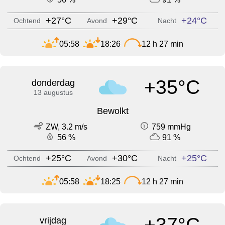
+27°C
+29°C
+24°C
Ochtend
Avond
Nacht
05:58
18:26
12 h 27 min
+35°C
donderdag
13 augustus
Bewolkt
ZW, 3.2 m/s
759 mmHg
56 %
91 %
+25°C
+30°C
+25°C
Ochtend
Avond
Nacht
05:58
18:25
12 h 27 min
+37°C
vrijdag