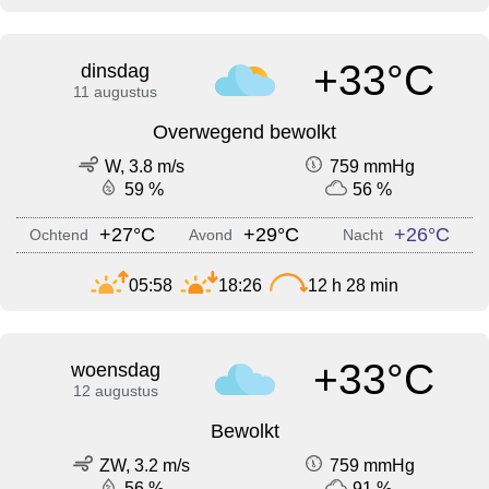
+33°C
dinsdag
11 augustus
Overwegend bewolkt
W, 3.8 m/s
759 mmHg
59 %
56 %
+27°C
+29°C
+26°C
Ochtend
Avond
Nacht
05:58
18:26
12 h 28 min
+33°C
woensdag
12 augustus
Bewolkt
ZW, 3.2 m/s
759 mmHg
56 %
91 %