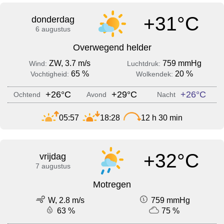
+31°C
donderdag
6 augustus
Overwegend helder
ZW, 3.7 m/s
759 mmHg
Wind:
Luchtdruk:
65 %
20 %
Vochtigheid:
Wolkendek:
+26°C
+29°C
+26°C
Ochtend
Avond
Nacht
05:57
18:28
12 h 30 min
+32°C
vrijdag
7 augustus
Motregen
W, 2.8 m/s
759 mmHg
63 %
75 %