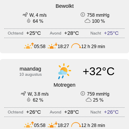
Bewolkt
W, 4 m/s
758 mmHg
64 %
100 %
+25°C
+28°C
+25°C
Ochtend
Avond
Nacht
05:58
18:27
12 h 29 min
+32°C
maandag
10 augustus
Motregen
W, 3.8 m/s
759 mmHg
62 %
25 %
+26°C
+28°C
+26°C
Ochtend
Avond
Nacht
05:58
18:27
12 h 28 min