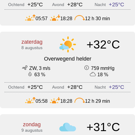
+25°C
+28°C
+25°C
Ochtend
Avond
Nacht
05:57
18:28
12 h 30 min
+32°C
zaterdag
8 augustus
Overwegend helder
ZW, 3 m/s
759 mmHg
63 %
18 %
+25°C
+28°C
+25°C
Ochtend
Avond
Nacht
05:58
18:28
12 h 29 min
+31°C
zondag
9 augustus