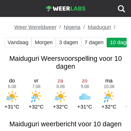
Weer Wereldweer
Nigeria
Maiduguri
Vandaag
Morgen
3 dagen
7 dagen
10 dage
Maiduguri Weersvoorspelling voor 10
dagen
do
vr
za
zo
ma
6.08
7.08
8.08
9.08
10.08
1
+31°C
+32°C
+32°C
+31°C
+32°C
+
Maiduguri weerbericht voor 10 dagen