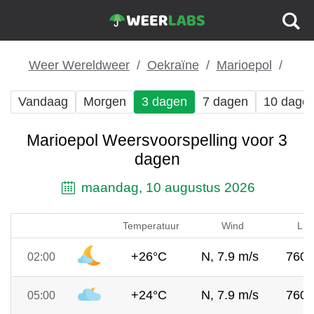
Weer Wereldweer
Oekraïne
Marioepol
Vandaag
Morgen
3 dagen
7 dagen
10 dage
Marioepol Weersvoorspelling voor 3
dagen
maandag, 10 augustus 2026
Temperatuur
Wind
Luc
+26°C
N, 7.9 m/s
760
02:00
+24°C
N, 7.9 m/s
760
05:00