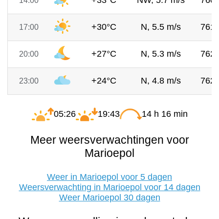
+33°C
NW, 5.7 m/s
760
14:00
+30°C
N, 5.5 m/s
761
17:00
+27°C
N, 5.3 m/s
762
20:00
+24°C
N, 4.8 m/s
762
23:00
05:26
19:43
14 h 16 min
Meer weersverwachtingen voor
Marioepol
Weer in Marioepol voor 5 dagen
Weersverwachting in Marioepol voor 14 dagen
Weer Marioepol 30 dagen