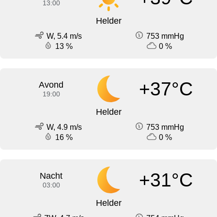
13:00
Helder
W, 5.4 m/s
753 mmHg
13 %
0 %
+37°C
Avond
19:00
Helder
W, 4.9 m/s
753 mmHg
16 %
0 %
+31°C
Nacht
03:00
Helder