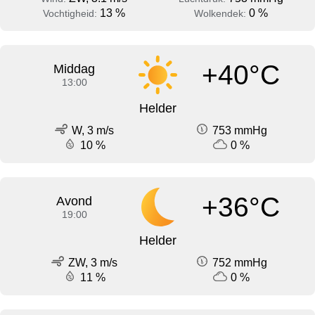
13 %
0 %
Vochtigheid:
Wolkendek:
+40°C
Middag
13:00
Helder
W, 3 m/s
753 mmHg
10 %
0 %
+36°C
Avond
19:00
Helder
ZW, 3 m/s
752 mmHg
11 %
0 %