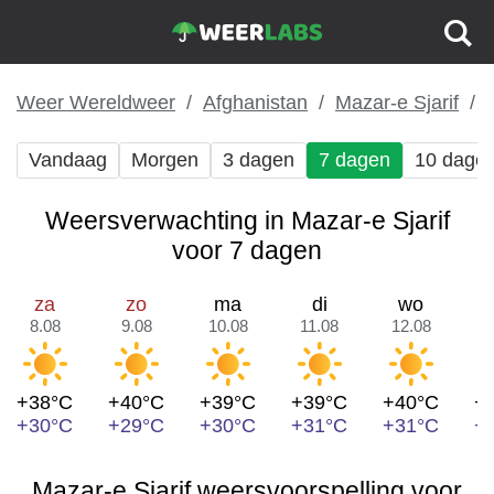
Weer Wereldweer
Afghanistan
Mazar-e Sjarif
Vandaag
Morgen
3 dagen
7 dagen
10 dage
Weersverwachting in Mazar-e Sjarif
voor 7 dagen
za
zo
ma
di
wo
8.08
9.08
10.08
11.08
12.08
1
+38°C
+40°C
+39°C
+39°C
+40°C
+
+30°C
+29°C
+30°C
+31°C
+31°C
+
Mazar-e Sjarif weersvoorspelling voor