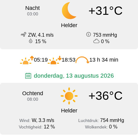
+31°C
Nacht
03:00
Helder
ZW, 4.1 m/s
753 mmHg
15 %
0 %
05:19
18:53
13 h 34 min
donderdag, 13 augustus 2026
+36°C
Ochtend
08:00
Helder
W, 3.3 m/s
754 mmHg
Wind:
Luchtdruk:
12 %
0 %
Vochtigheid:
Wolkendek: