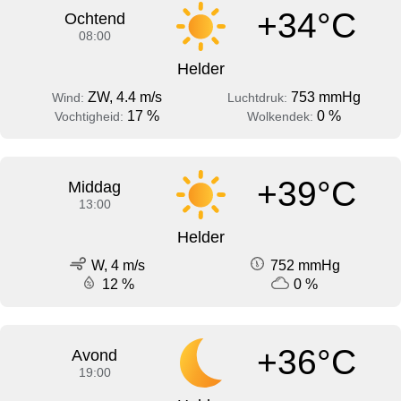
+34°C
Ochtend
08:00
Helder
ZW, 4.4 m/s
753 mmHg
Wind:
Luchtdruk:
17 %
0 %
Vochtigheid:
Wolkendek:
+39°C
Middag
13:00
Helder
W, 4 m/s
752 mmHg
12 %
0 %
+36°C
Avond
19:00