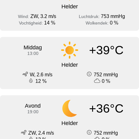
Helder
ZW, 3.2 m/s
753 mmHg
Wind:
Luchtdruk:
14 %
0 %
Vochtigheid:
Wolkendek:
+39°C
Middag
13:00
Helder
W, 2.6 m/s
752 mmHg
12 %
0 %
+36°C
Avond
19:00
Helder
ZW, 2.4 m/s
752 mmHg