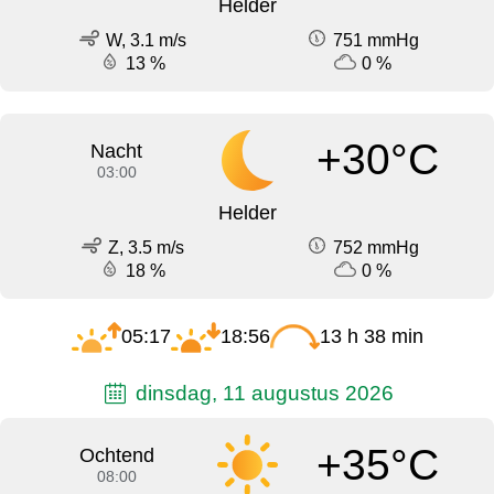
Helder
W, 3.1 m/s
751 mmHg
13 %
0 %
+30°C
Nacht
03:00
Helder
Z, 3.5 m/s
752 mmHg
18 %
0 %
05:17
18:56
13 h 38 min
dinsdag, 11 augustus 2026
+35°C
Ochtend
08:00