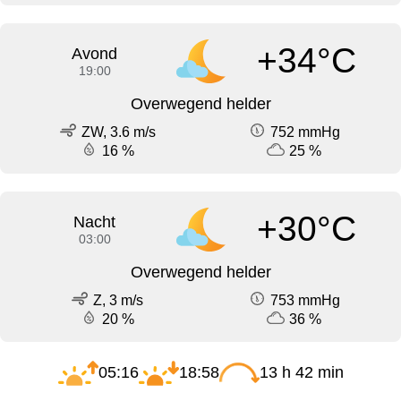
+34°C
Avond
19:00
Overwegend helder
ZW, 3.6 m/s
752 mmHg
16 %
25 %
+30°C
Nacht
03:00
Overwegend helder
Z, 3 m/s
753 mmHg
20 %
36 %
05:16
18:58
13 h 42 min