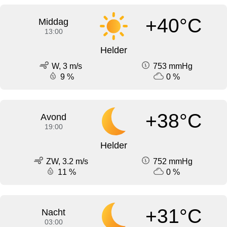
+40°C
Middag
13:00
Helder
W, 3 m/s
753 mmHg
9 %
0 %
+38°C
Avond
19:00
Helder
ZW, 3.2 m/s
752 mmHg
11 %
0 %
+31°C
Nacht
03:00