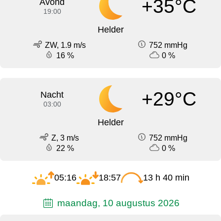
+35°C
Avond
19:00
Helder
ZW, 1.9 m/s
752 mmHg
16 %
0 %
+29°C
Nacht
03:00
Helder
Z, 3 m/s
752 mmHg
22 %
0 %
05:16
18:57
13 h 40 min
maandag, 10 augustus 2026