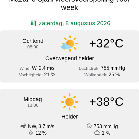
week
zaterdag, 8 augustus 2026
+32°C
Ochtend
08:00
Overwegend helder
W, 2.4 m/s
755 mmHg
Wind:
Luchtdruk:
21 %
25 %
Vochtigheid:
Wolkendek:
+38°C
Middag
13:00
Helder
NW, 3.7 m/s
753 mmHg
12 %
1 %