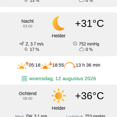
13 %
0 %
+31°C
Nacht
03:00
Helder
Z, 3.7 m/s
752 mmHg
17 %
0 %
05:18
18:55
13 h 36 min
woensdag, 12 augustus 2026
+36°C
Ochtend
08:00
Helder
ZW, 3.1 m/s
753 mmHg
Wind:
Luchtdruk: