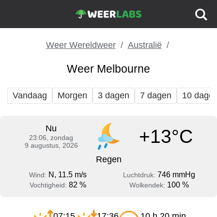
Weer Wereldweer
Australië
Weer Melbourne
Vandaag
Morgen
3 dagen
7 dagen
10 dage
Nu
+13°C
23:06, zondag
9 augustus, 2026
Regen
N, 11.5 m/s
746 mmHg
Wind:
Luchtdruk:
82 %
100 %
Vochtigheid:
Wolkendek:
07:15
17:36
10 h 20 min