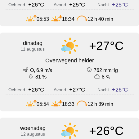
+26°C
+25°C
+25°C
Ochtend
Avond
Nacht
05:53
18:34
12 h 40 min
+27°C
dinsdag
11 augustus
Overwegend helder
O, 6.9 m/s
762 mmHg
81 %
8 %
+26°C
+27°C
+26°C
Ochtend
Avond
Nacht
05:54
18:33
12 h 39 min
+26°C
woensdag
12 augustus