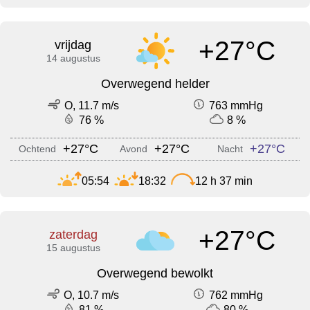
+27°C
vrijdag
14 augustus
Overwegend helder
O, 11.7 m/s
763 mmHg
76 %
8 %
+27°C
+27°C
+27°C
Ochtend
Avond
Nacht
05:54
18:32
12 h 37 min
+27°C
zaterdag
15 augustus
Overwegend bewolkt
O, 10.7 m/s
762 mmHg
81 %
80 %