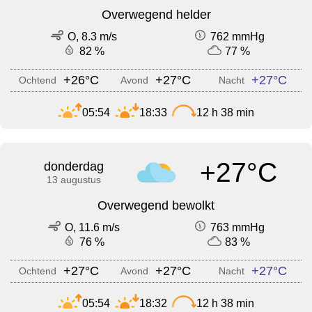
Overwegend helder
O, 8.3 m/s
762 mmHg
82 %
77 %
+26°C
+27°C
+27°C
Ochtend
Avond
Nacht
05:54
18:33
12 h 38 min
+27°C
donderdag
13 augustus
Overwegend bewolkt
O, 11.6 m/s
763 mmHg
76 %
83 %
+27°C
+27°C
+27°C
Ochtend
Avond
Nacht
05:54
18:32
12 h 38 min