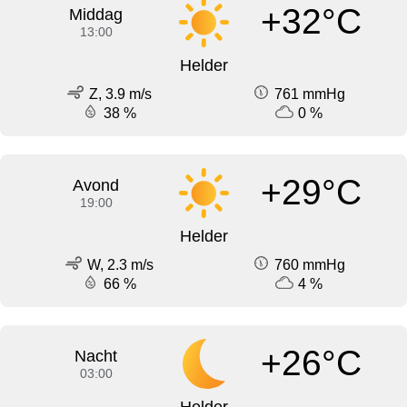
+32°C
Middag
13:00
Helder
Z, 3.9 m/s
761 mmHg
38 %
0 %
+29°C
Avond
19:00
Helder
W, 2.3 m/s
760 mmHg
66 %
4 %
+26°C
Nacht
03:00
Helder