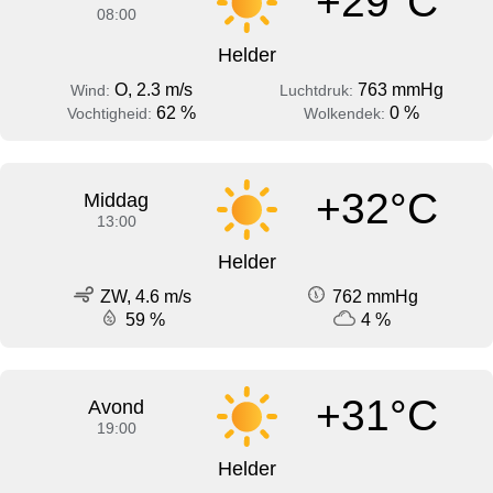
+29°C
08:00
Helder
O, 2.3 m/s
763 mmHg
Wind:
Luchtdruk:
62 %
0 %
Vochtigheid:
Wolkendek:
+32°C
Middag
13:00
Helder
ZW, 4.6 m/s
762 mmHg
59 %
4 %
+31°C
Avond
19:00
Helder