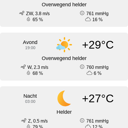
Overwegend helder
ZW, 3.8 m/s
761 mmHg
65 %
16 %
+29°C
Avond
19:00
Overwegend helder
W, 2.3 m/s
760 mmHg
68 %
6 %
+27°C
Nacht
03:00
Helder
Z, 0.5 m/s
761 mmHg
79 %
12 %