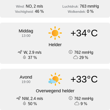
NO, 2 m/s
763 mmHg
Wind:
Luchtdruk:
46 %
0 %
Vochtigheid:
Wolkendek:
+34°C
Middag
13:00
Helder
W, 2.9 m/s
762 mmHg
37 %
29 %
+33°C
Avond
19:00
Overwegend helder
NW, 2.4 m/s
762 mmHg
50 %
9 %