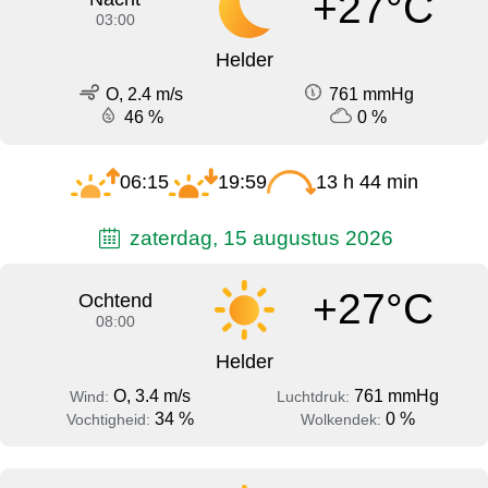
+27°C
03:00
Helder
O, 2.4 m/s
761 mmHg
46 %
0 %
06:15
19:59
13 h 44 min
zaterdag, 15 augustus 2026
+27°C
Ochtend
08:00
Helder
O, 3.4 m/s
761 mmHg
Wind:
Luchtdruk:
34 %
0 %
Vochtigheid:
Wolkendek: