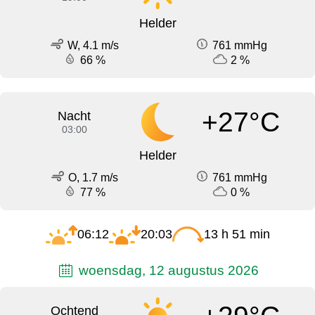
Helder
W, 4.1 m/s
761 mmHg
66 %
2 %
+27°C
Nacht
03:00
Helder
O, 1.7 m/s
761 mmHg
77 %
0 %
06:12
20:03
13 h 51 min
woensdag, 12 augustus 2026
Ochtend