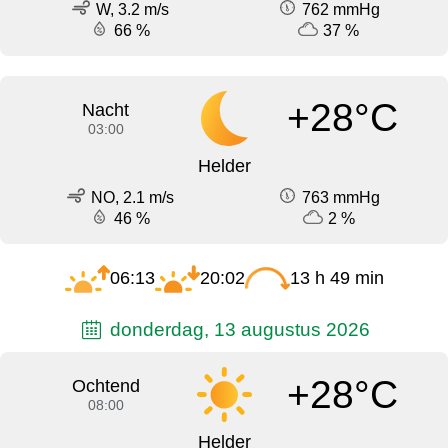
W, 3.2 m/s
762 mmHg
66 %
37 %
+28°C
Nacht
03:00
Helder
NO, 2.1 m/s
763 mmHg
46 %
2 %
06:13
20:02
13 h 49 min
donderdag, 13 augustus 2026
+28°C
Ochtend
08:00
Helder