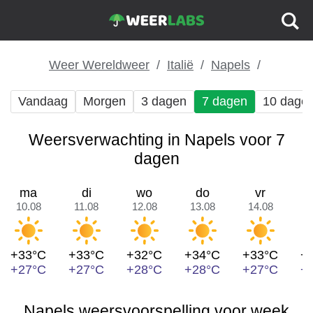
Weer Wereldweer
Italië
Napels
Vandaag
Morgen
3 dagen
7 dagen
10 dage
Weersverwachting in Napels voor 7
dagen
ma
di
wo
do
vr
10.08
11.08
12.08
13.08
14.08
1
+33°C
+33°C
+32°C
+34°C
+33°C
+
+27°C
+27°C
+28°C
+28°C
+27°C
+
Napels weersvoorspelling voor week