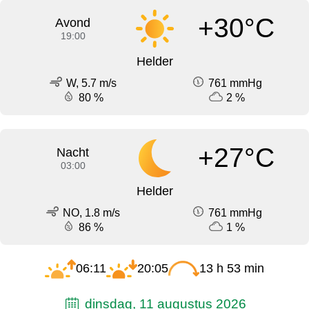
+30°C
Avond
19:00
Helder
W, 5.7 m/s
761 mmHg
80 %
2 %
+27°C
Nacht
03:00
Helder
NO, 1.8 m/s
761 mmHg
86 %
1 %
06:11
20:05
13 h 53 min
dinsdag, 11 augustus 2026