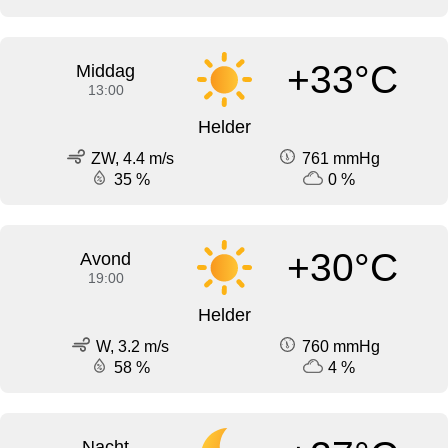
+33°C
Middag
13:00
Helder
ZW, 4.4 m/s
761 mmHg
35 %
0 %
+30°C
Avond
19:00
Helder
W, 3.2 m/s
760 mmHg
58 %
4 %
Nacht