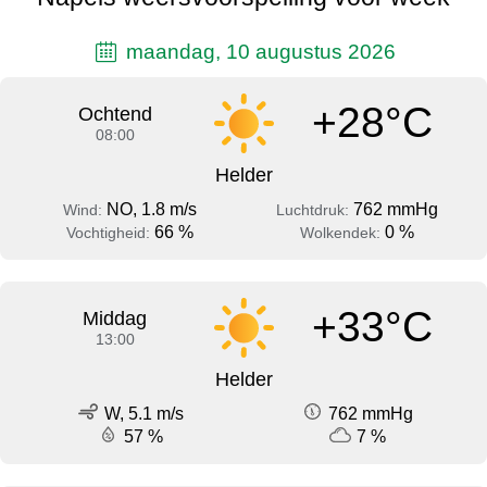
maandag, 10 augustus 2026
+28°C
Ochtend
08:00
Helder
NO, 1.8 m/s
762 mmHg
Wind:
Luchtdruk:
66 %
0 %
Vochtigheid:
Wolkendek:
+33°C
Middag
13:00
Helder
W, 5.1 m/s
762 mmHg
57 %
7 %