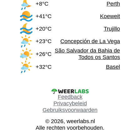
+8°C
Perth
+41°C
Koeweit
+20°C
Trujillo
+23°C
Concepción de La Vega
São Salvador da Bahia de
+26°C
Todos os Santos
+32°C
Basel
Feedback
Privacybeleid
Gebruiksvoorwaarden
© 2026, weerlabs.nl
Alle rechten voorbehouden.