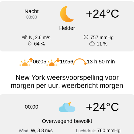
+24°C
Nacht
03:00
Helder
N, 2.6 m/s
757 mmHg
64 %
11 %
06:05
19:56
13 h 50 min
New York weersvoorspelling voor
morgen per uur, weerbericht morgen
+24°C
00:00
Overwegend bewolkt
W, 3.8 m/s
760 mmHg
Wind:
Luchtdruk: