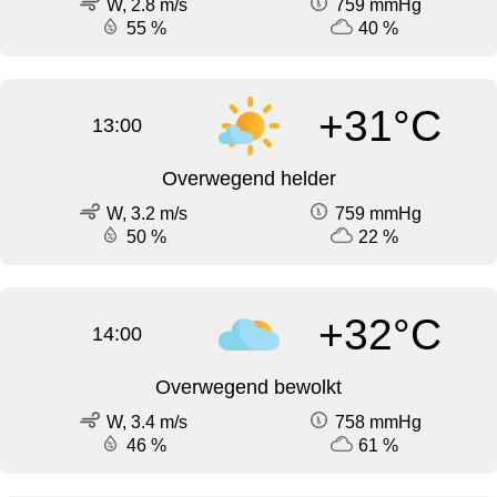
W, 2.8 m/s
759 mmHg
55 %
40 %
+31°C
13:00
Overwegend helder
W, 3.2 m/s
759 mmHg
50 %
22 %
+32°C
14:00
Overwegend bewolkt
W, 3.4 m/s
758 mmHg
46 %
61 %