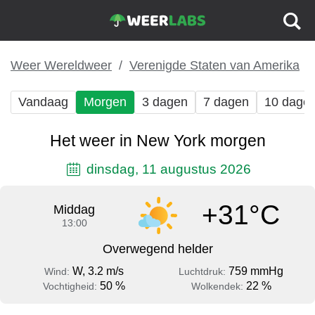
Weer Wereldweer
Verenigde Staten van Amerika
Vandaag
Morgen
3 dagen
7 dagen
10 dage
Het weer in New York morgen
dinsdag, 11 augustus 2026
+31°C
Middag
13:00
Overwegend helder
W, 3.2 m/s
759 mmHg
Wind:
Luchtdruk:
50 %
22 %
Vochtigheid:
Wolkendek: