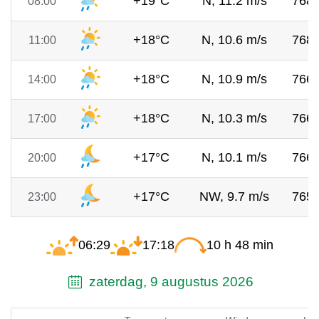
+19°C
N, 11.2 m/s
768
08:00
+18°C
N, 10.6 m/s
768
11:00
+18°C
N, 10.9 m/s
766
14:00
+18°C
N, 10.3 m/s
766
17:00
+17°C
N, 10.1 m/s
766
20:00
+17°C
NW, 9.7 m/s
765
23:00
06:29
17:18
10 h 48 min
zaterdag, 9 augustus 2026