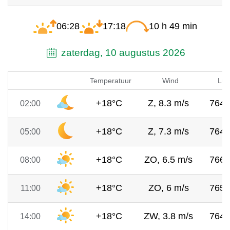
06:28
17:18
10 h 49 min
zaterdag, 10 augustus 2026
Temperatuur
Wind
Luc
+18°C
Z, 8.3 m/s
764
02:00
+18°C
Z, 7.3 m/s
764
05:00
+18°C
ZO, 6.5 m/s
766
08:00
+18°C
ZO, 6 m/s
765
11:00
+18°C
ZW, 3.8 m/s
764
14:00