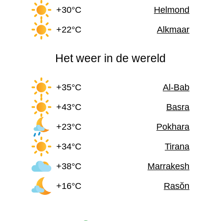
+30°C
Helmond
+22°C
Alkmaar
Het weer in de wereld
+35°C
Al-Bab
+43°C
Basra
+23°C
Pokhara
+34°C
Tirana
+38°C
Marrakesh
+16°C
Rasŏn