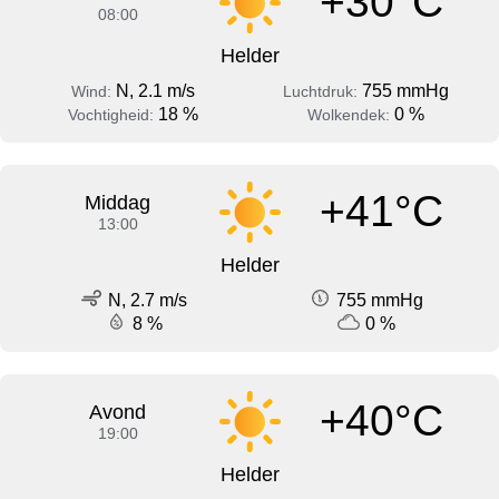
+30°C
08:00
Helder
N, 2.1 m/s
755 mmHg
Wind:
Luchtdruk:
18 %
0 %
Vochtigheid:
Wolkendek:
+41°C
Middag
13:00
Helder
N, 2.7 m/s
755 mmHg
8 %
0 %
+40°C
Avond
19:00
Helder