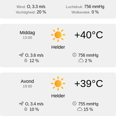
O, 3.3 m/s
756 mmHg
Wind:
Luchtdruk:
20 %
0 %
Vochtigheid:
Wolkendek:
+40°C
Middag
13:00
Helder
O, 3.6 m/s
756 mmHg
12 %
2 %
+39°C
Avond
19:00
Helder
O, 3.4 m/s
755 mmHg
10 %
15 %