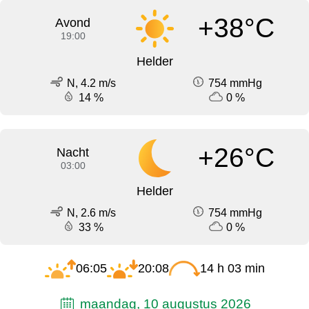
+38°C
Avond
19:00
Helder
N, 4.2 m/s
754 mmHg
14 %
0 %
+26°C
Nacht
03:00
Helder
N, 2.6 m/s
754 mmHg
33 %
0 %
06:05
20:08
14 h 03 min
maandag, 10 augustus 2026