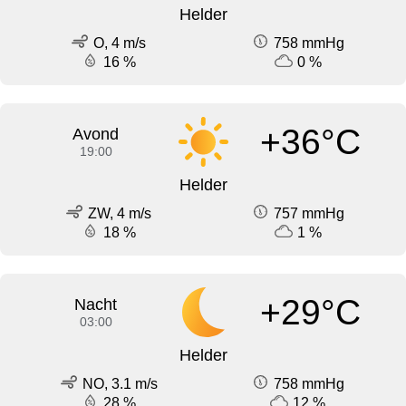
Helder
O, 4 m/s
758 mmHg
16 %
0 %
+36°C
Avond
19:00
Helder
ZW, 4 m/s
757 mmHg
18 %
1 %
+29°C
Nacht
03:00
Helder
NO, 3.1 m/s
758 mmHg
28 %
12 %