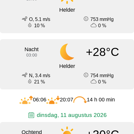
Helder
O, 5.1 m/s
753 mmHg
10 %
0 %
+28°C
Nacht
03:00
Helder
N, 3.4 m/s
754 mmHg
21 %
0 %
06:06
20:07
14 h 00 min
dinsdag, 11 augustus 2026
Ochtend