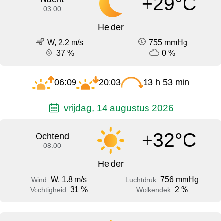
+29°C
03:00
Helder
W, 2.2 m/s
755 mmHg
37 %
0 %
06:09
20:03
13 h 53 min
vrijdag, 14 augustus 2026
+32°C
Ochtend
08:00
Helder
W, 1.8 m/s
756 mmHg
Wind:
Luchtdruk:
31 %
2 %
Vochtigheid:
Wolkendek: