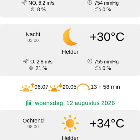
NO, 6.2 m/s
754 mmHg
8 %
0 %
+30°C
Nacht
03:00
Helder
O, 2.8 m/s
755 mmHg
21 %
0 %
06:07
20:05
13 h 58 min
woensdag, 12 augustus 2026
+34°C
Ochtend
08:00
Helder