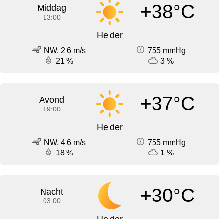
+38°C
Middag
13:00
Helder
NW, 2.6 m/s
755 mmHg
21 %
3 %
+37°C
Avond
19:00
Helder
NW, 4.6 m/s
755 mmHg
18 %
1 %
+30°C
Nacht
03:00
Helder