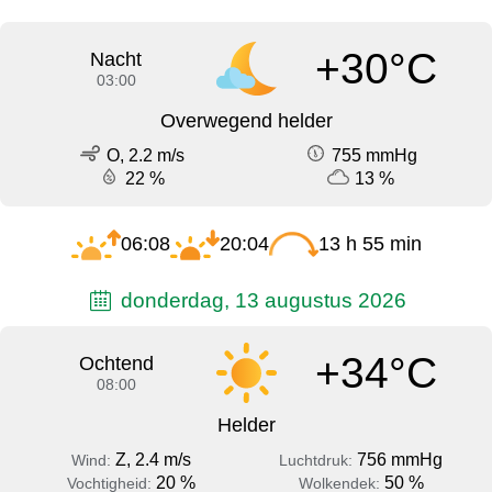
+30°C
Nacht
03:00
Overwegend helder
O, 2.2 m/s
755 mmHg
22 %
13 %
06:08
20:04
13 h 55 min
donderdag, 13 augustus 2026
+34°C
Ochtend
08:00
Helder
Z, 2.4 m/s
756 mmHg
Wind:
Luchtdruk:
20 %
50 %
Vochtigheid:
Wolkendek: