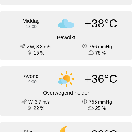
+38°C
Middag
13:00
Bewolkt
ZW, 3.3 m/s
756 mmHg
15 %
76 %
+36°C
Avond
19:00
Overwegend helder
W, 3.7 m/s
755 mmHg
22 %
25 %
Nacht