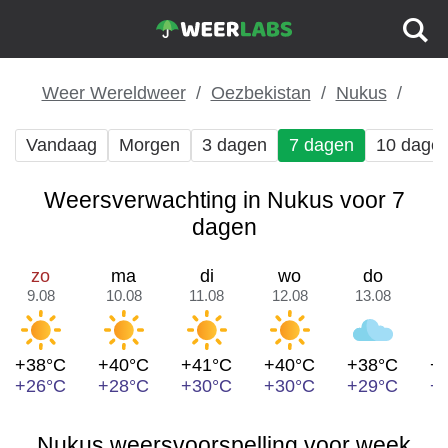
Weer Wereldweer
Oezbekistan
Nukus
Vandaag
Morgen
3 dagen
7 dagen
10 dage
Weersverwachting in Nukus voor 7
dagen
zo
ma
di
wo
do
9.08
10.08
11.08
12.08
13.08
1
+38°C
+40°C
+41°C
+40°C
+38°C
+
+26°C
+28°C
+30°C
+30°C
+29°C
+
Nukus weersvoorspelling voor week