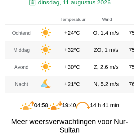
dinsdag, 11 augustus 2026
Temperatuur
Wind
Lu
+24°C
O, 1.4 m/s
757
Ochtend
+32°C
ZO, 1 m/s
757
Middag
+30°C
Z, 2.6 m/s
757
Avond
+21°C
N, 5.2 m/s
760
Nacht
04:58
19:40
14 h 41 min
Meer weersverwachtingen voor Nur-
Sultan