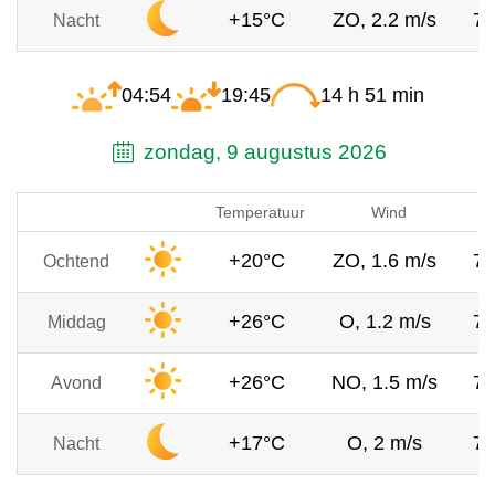
+15°C
ZO, 2.2 m/s
7
Nacht
04:54
19:45
14 h 51 min
zondag, 9 augustus 2026
Temperatuur
Wind
+20°C
ZO, 1.6 m/s
7
Ochtend
+26°C
O, 1.2 m/s
7
Middag
+26°C
NO, 1.5 m/s
7
Avond
+17°C
O, 2 m/s
7
Nacht