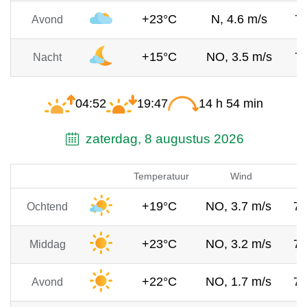
+23°C
N, 4.6 m/s
7
Avond
+15°C
NO, 3.5 m/s
7
Nacht
04:52
19:47
14 h 54 min
zaterdag, 8 augustus 2026
Temperatuur
Wind
+19°C
NO, 3.7 m/s
7
Ochtend
+23°C
NO, 3.2 m/s
7
Middag
+22°C
NO, 1.7 m/s
7
Avond