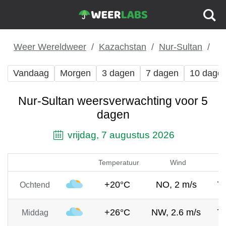
Weer Wereldweer
Kazachstan
Nur-Sultan
Vandaag
Morgen
3 dagen
7 dagen
10 dage
Nur-Sultan weersverwachting voor 5
dagen
vrijdag, 7 augustus 2026
Temperatuur
Wind
+20°C
NO, 2 m/s
7
Ochtend
+26°C
NW, 2.6 m/s
7
Middag