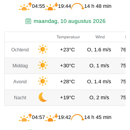
04:55
19:44
14 h 48 min
maandag, 10 augustus 2026
Temperatuur
Wind
Lu
+23°C
O, 1.6 m/s
760
Ochtend
+30°C
O, 1 m/s
759
Middag
+28°C
O, 1.4 m/s
757
Avond
+19°C
O, 2 m/s
757
Nacht
04:57
19:42
14 h 45 min