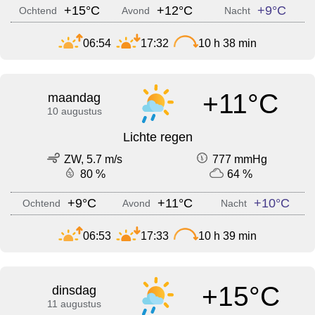
+15°C
+12°C
+9°C
Ochtend
Avond
Nacht
06:54
17:32
10 h 38 min
+11°C
maandag
10 augustus
Lichte regen
ZW, 5.7 m/s
777 mmHg
80 %
64 %
+9°C
+11°C
+10°C
Ochtend
Avond
Nacht
06:53
17:33
10 h 39 min
+15°C
dinsdag
11 augustus