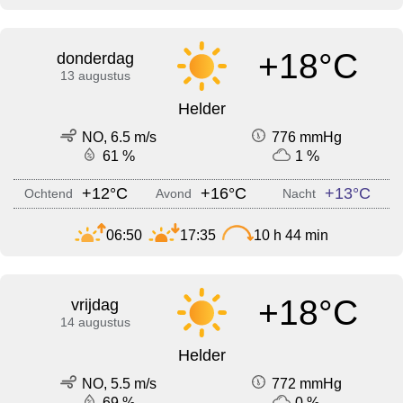
+18°C
donderdag
13 augustus
Helder
NO, 6.5 m/s
776 mmHg
61 %
1 %
+12°C
+16°C
+13°C
Ochtend
Avond
Nacht
06:50
17:35
10 h 44 min
+18°C
vrijdag
14 augustus
Helder
NO, 5.5 m/s
772 mmHg
69 %
0 %