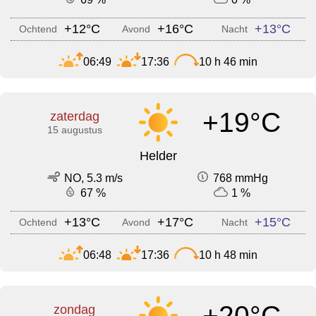
+12°C
+16°C
+13°C
Ochtend
Avond
Nacht
06:49
17:36
10 h 46 min
+19°C
zaterdag
15 augustus
Helder
NO, 5.3 m/s
768 mmHg
67 %
1 %
+13°C
+17°C
+15°C
Ochtend
Avond
Nacht
06:48
17:36
10 h 48 min
+20°C
zondag