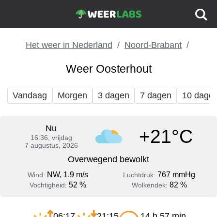
Het weer in Nederland
Noord-Brabant
Weer Oosterhout
Vandaag
Morgen
3 dagen
7 dagen
10 dage
Nu
+21°C
16:36, vrijdag
7 augustus, 2026
Overwegend bewolkt
NW, 1.9 m/s
767 mmHg
Wind:
Luchtdruk:
52 %
82 %
Vochtigheid:
Wolkendek:
06:17
21:15
14 h 57 min