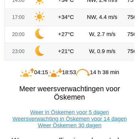
+34°C
NW, 2.4 m/s
757
14:00
+34°C
NW, 4.4 m/s
756
17:00
+27°C
W, 2.7 m/s
756
20:00
+21°C
W, 0.9 m/s
756
23:00
04:15
18:53
14 h 38 min
Meer weersverwachtingen voor
Öskemen
Weer in Öskemen voor 5 dagen
Weersverwachting in Öskemen voor 14 dagen
Weer Öskemen 30 dagen