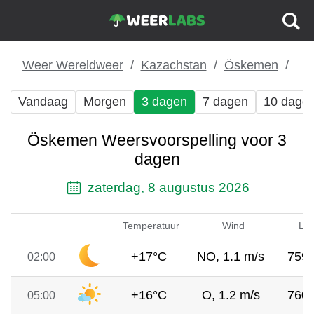
Weer Wereldweer
Kazachstan
Öskemen
Vandaag
Morgen
3 dagen
7 dagen
10 dage
Öskemen Weersvoorspelling voor 3
dagen
zaterdag, 8 augustus 2026
Temperatuur
Wind
Luc
+17°C
NO, 1.1 m/s
759
02:00
+16°C
O, 1.2 m/s
760
05:00