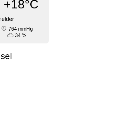
+18°C
elder
764 mmHg
34 %
sel