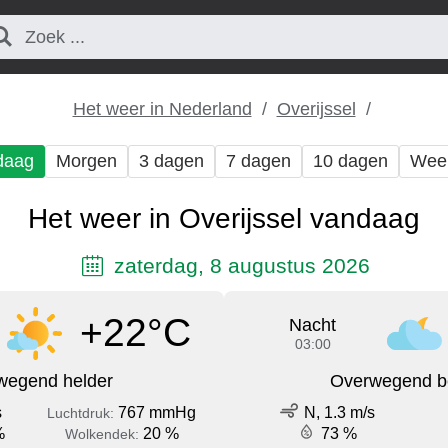
Het weer in Nederland
Overijssel
daag
Morgen
3 dagen
7 dagen
10 dagen
Wee
Het weer in Overijssel vandaag
zaterdag, 8 augustus 2026
+22°C
Nacht
03:00
wegend helder
Overwegend b
s
767 mmHg
N, 1.3 m/s
Luchtdruk:
%
20 %
73 %
Wolkendek: