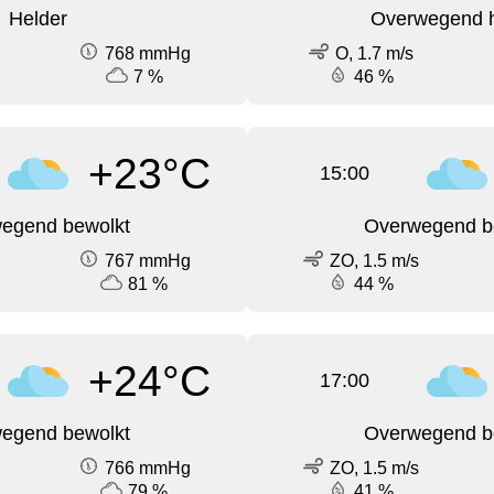
Helder
Overwegend h
768 mmHg
O, 1.7 m/s
7 %
46 %
+23°C
15:00
egend bewolkt
Overwegend b
767 mmHg
ZO, 1.5 m/s
81 %
44 %
+24°C
17:00
egend bewolkt
Overwegend b
766 mmHg
ZO, 1.5 m/s
79 %
41 %