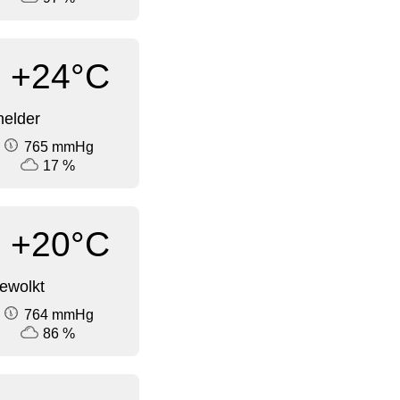
+24°C
elder
765 mmHg
17 %
+20°C
ewolkt
764 mmHg
86 %