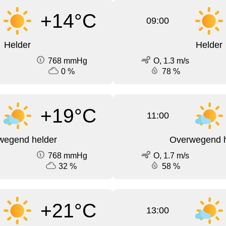
+14°C
09:00
Helder
Helder
768 mmHg
O, 1.3 m/s
0 %
78 %
+19°C
11:00
wegend helder
Overwegend h
768 mmHg
O, 1.7 m/s
32 %
58 %
+21°C
13:00