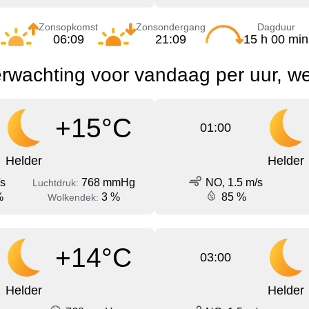
Zonsopkomst
Zonsondergang
Dagduur
06:09
21:09
15 h 00 min
erwachting voor vandaag per uur, w
+15°C
01:00
Helder
Helder
/s
768 mmHg
NO, 1.5 m/s
Luchtdruk:
%
3 %
85 %
Wolkendek:
+14°C
03:00
Helder
Helder