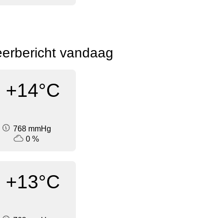
eerbericht vandaag
+14°C
768 mmHg
0 %
+13°C