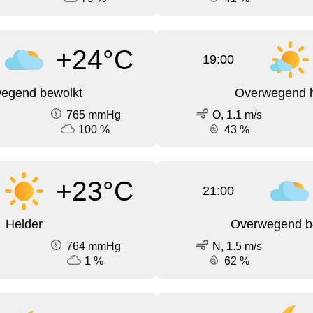
+24°C
19:00
egend bewolkt
Overwegend h
765 mmHg
O, 1.1 m/s
100 %
43 %
+23°C
21:00
Helder
Overwegend b
764 mmHg
N, 1.5 m/s
1 %
62 %