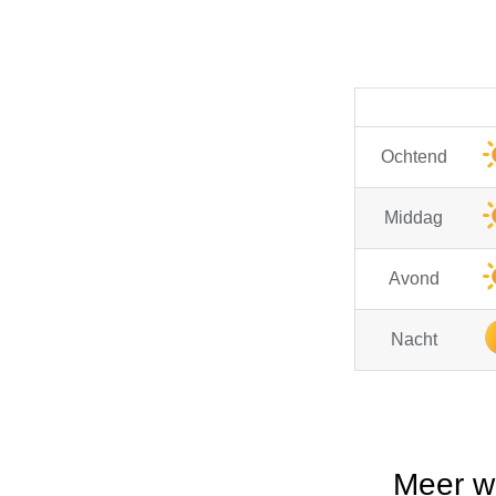
Ochtend
Middag
Avond
Nacht
Meer w