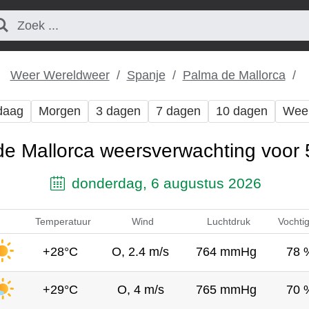
Weer Wereldweer
Spanje
Palma de Mallorca
daag
Morgen
3 dagen
7 dagen
10 dagen
Wee
e Mallorca weersverwachting voor
donderdag, 6 augustus 2026
Temperatuur
Wind
Luchtdruk
Vochti
+28°C
O, 2.4 m/s
764 mmHg
78 
+29°C
O, 4 m/s
765 mmHg
70 