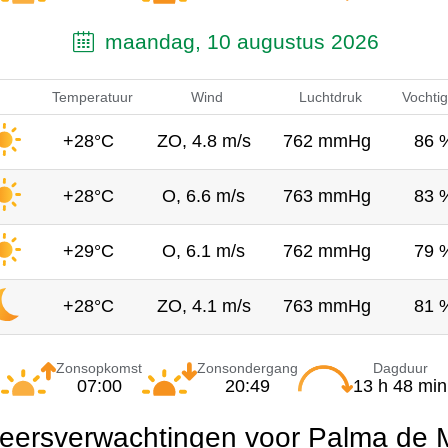
maandag, 10 augustus 2026
Temperatuur
Wind
Luchtdruk
Vochtig
+28°C
ZO, 4.8 m/s
762 mmHg
86 
+28°C
O, 6.6 m/s
763 mmHg
83 
+29°C
O, 6.1 m/s
762 mmHg
79 
+28°C
ZO, 4.1 m/s
763 mmHg
81 
Zonsopkomst
Zonsondergang
Dagduur
07:00
20:49
13 h 48 min
eersverwachtingen voor Palma de M