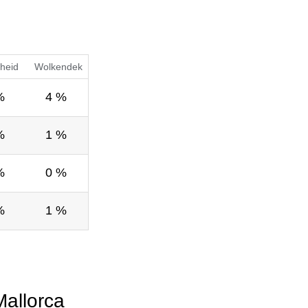
heid
Wolkendek
%
4 %
%
1 %
%
0 %
%
1 %
allorca