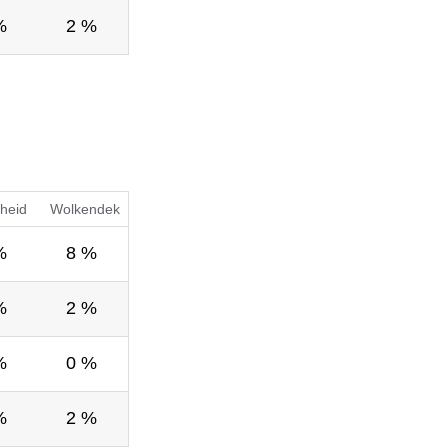
%
2 %
heid
Wolkendek
%
8 %
%
2 %
%
0 %
%
2 %