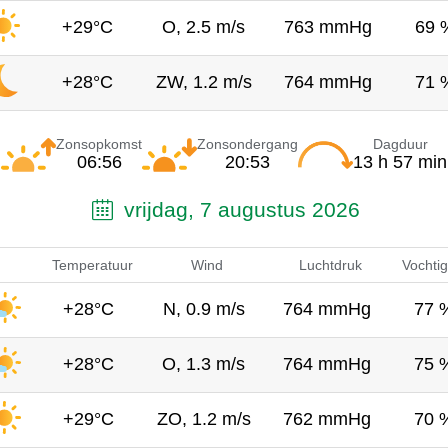
+29°C
O, 2.5 m/s
763 mmHg
69 
+28°C
ZW, 1.2 m/s
764 mmHg
71 
Zonsopkomst
Zonsondergang
Dagduur
06:56
20:53
13 h 57 min
vrijdag, 7 augustus 2026
Temperatuur
Wind
Luchtdruk
Vochtig
+28°C
N, 0.9 m/s
764 mmHg
77 
+28°C
O, 1.3 m/s
764 mmHg
75 
+29°C
ZO, 1.2 m/s
762 mmHg
70 