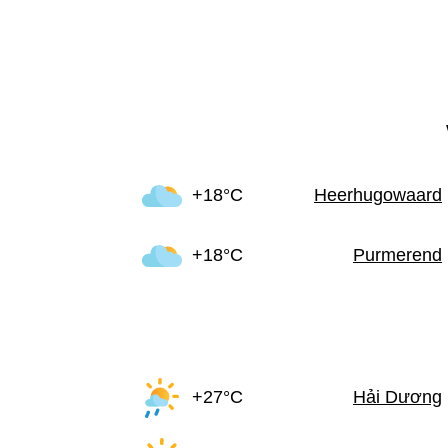
+18°C
Heerhugowaard
+18°C
Purmerend
+27°C
Hải Dương