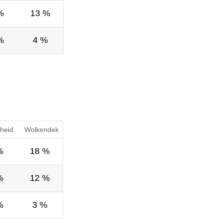
%
13 %
%
4 %
heid
Wolkendek
%
18 %
%
12 %
%
3 %