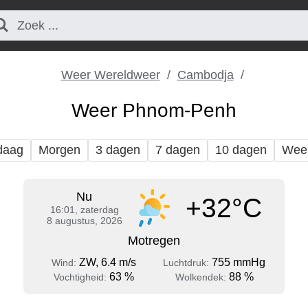
Weer Wereldweer
Cambodja
Weer Phnom-Penh
daag
Morgen
3 dagen
7 dagen
10 dagen
Wee
Nu
+32°C
16:01, zaterdag
8 augustus, 2026
Motregen
ZW, 6.4 m/s
755 mmHg
Wind:
Luchtdruk:
63 %
88 %
Vochtigheid:
Wolkendek: