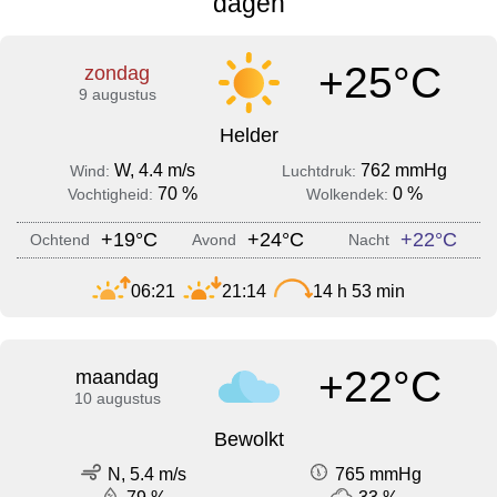
dagen
+25°C
zondag
9 augustus
Helder
W, 4.4 m/s
762 mmHg
Wind:
Luchtdruk:
70 %
0 %
Vochtigheid:
Wolkendek:
+19°C
+24°C
+22°C
Ochtend
Avond
Nacht
06:21
21:14
14 h 53 min
+22°C
maandag
10 augustus
Bewolkt
N, 5.4 m/s
765 mmHg