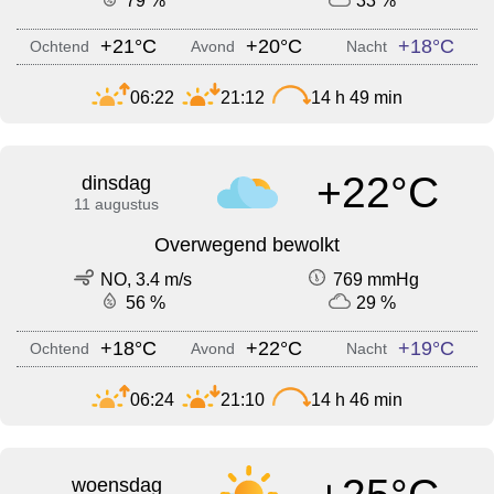
79 %
33 %
+21°C
+20°C
+18°C
Ochtend
Avond
Nacht
06:22
21:12
14 h 49 min
+22°C
dinsdag
11 augustus
Overwegend bewolkt
NO, 3.4 m/s
769 mmHg
56 %
29 %
+18°C
+22°C
+19°C
Ochtend
Avond
Nacht
06:24
21:10
14 h 46 min
woensdag