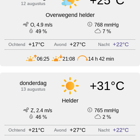
+25°C
12 augustus
Overwegend helder
O, 4.9 m/s
768 mmHg
49 %
7 %
+17°C
+27°C
+22°C
Ochtend
Avond
Nacht
06:25
21:08
14 h 42 min
+31°C
donderdag
13 augustus
Helder
Z, 2.4 m/s
765 mmHg
46 %
2 %
+21°C
+27°C
+22°C
Ochtend
Avond
Nacht