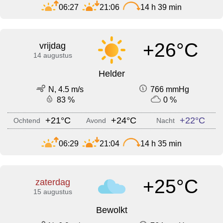
06:27
21:06
14 h 39 min
+26°C
vrijdag
14 augustus
Helder
N, 4.5 m/s
766 mmHg
83 %
0 %
+21°C
+24°C
+22°C
Ochtend
Avond
Nacht
06:29
21:04
14 h 35 min
+25°C
zaterdag
15 augustus
Bewolkt