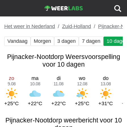
Het weer in Nederland
Zuid-Holland
Pijnacker-N
Vandaag
Morgen
3 dagen
7 dagen
10 dage
Pijnacker-Nootdorp Weersvoorspelling
voor 10 dagen
zo
ma
di
wo
do
9.08
10.08
11.08
12.08
13.08
1
+25°C
+22°C
+22°C
+25°C
+31°C
+
Pijnacker-Nootdorp weerbericht voor 10