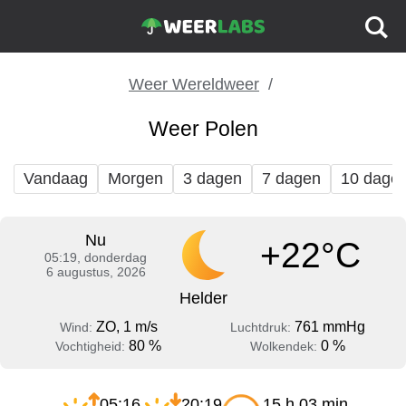
Weer Wereldweer
Weer Polen
Vandaag
Morgen
3 dagen
7 dagen
10 dage
Nu
+22°C
05:19, donderdag
6 augustus, 2026
Helder
ZO, 1 m/s
761 mmHg
Wind:
Luchtdruk:
80 %
0 %
Vochtigheid:
Wolkendek:
05:16
20:19
15 h 03 min