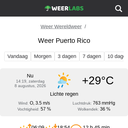
Weer Wereldweer
Weer Puerto Rico
Vandaag
Morgen
3 dagen
7 dagen
10 dage
Nu
+29°C
14:19, zaterdag
8 augustus, 2026
Lichte regen
O, 3.5 m/s
763 mmHg
Wind:
Luchtdruk:
57 %
36 %
Vochtigheid:
Wolkendek:
06:09
18:54
12 h 45 min