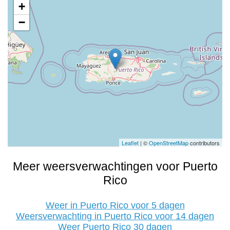
+
−
Leaflet
| ©
OpenStreetMap
contributors
Meer weersverwachtingen voor Puerto
Rico
Weer in Puerto Rico voor 5 dagen
Weersverwachting in Puerto Rico voor 14 dagen
Weer Puerto Rico 30 dagen