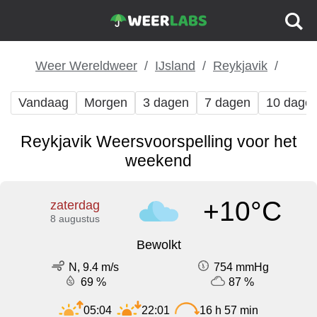
Weer Wereldweer
IJsland
Reykjavik
Vandaag
Morgen
3 dagen
7 dagen
10 dage
Reykjavik Weersvoorspelling voor het
weekend
+10°C
zaterdag
8 augustus
Bewolkt
N, 9.4 m/s
754 mmHg
69 %
87 %
05:04
22:01
16 h 57 min