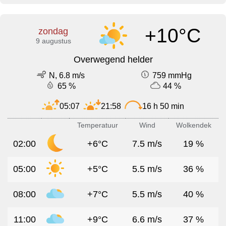
+10°C
zondag
9 augustus
Overwegend helder
N, 6.8 m/s
759 mmHg
65 %
44 %
05:07
21:58
16 h 50 min
Temperatuur
Wind
Wolkendek
02:00
+6°C
7.5 m/s
19 %
05:00
+5°C
5.5 m/s
36 %
08:00
+7°C
5.5 m/s
40 %
11:00
+9°C
6.6 m/s
37 %