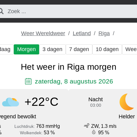
Weer Wereldweer
Letland
Riga
daag
Morgen
3 dagen
7 dagen
10 dagen
Wee
Het weer in Riga morgen
zaterdag, 8 augustus 2026
+22°C
Nacht
03:00
egend bewolkt
Helder
s
763 mmHg
ZW, 1.3 m/s
Luchtdruk:
%
53 %
95 %
Wolkendek: