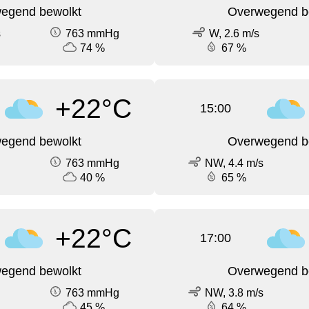
egend bewolkt
Overwegend b
s
763 mmHg
W, 2.6 m/s
74 %
67 %
+22°C
15:00
egend bewolkt
Overwegend b
763 mmHg
NW, 4.4 m/s
40 %
65 %
+22°C
17:00
egend bewolkt
Overwegend b
763 mmHg
NW, 3.8 m/s
45 %
64 %