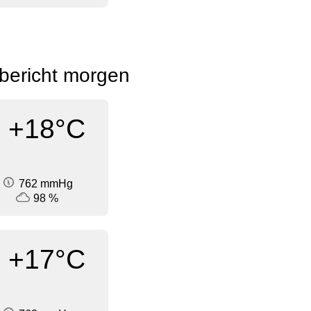
rbericht morgen
+18°C
762 mmHg
98 %
+17°C