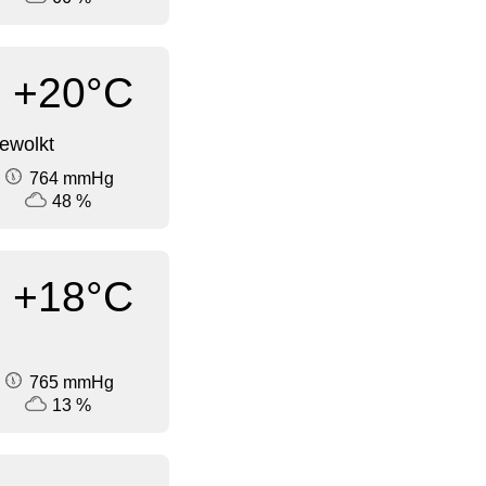
+20°C
ewolkt
764 mmHg
48 %
+18°C
765 mmHg
13 %