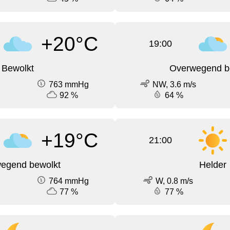
+20°C
19:00
Bewolkt
Overwegend b
763 mmHg
NW, 3.6 m/s
92 %
64 %
+19°C
21:00
egend bewolkt
Helder
764 mmHg
W, 0.8 m/s
77 %
77 %