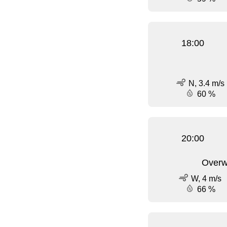
18:00
N, 3.4 m/s
60 %
20:00
Overw
W, 4 m/s
66 %