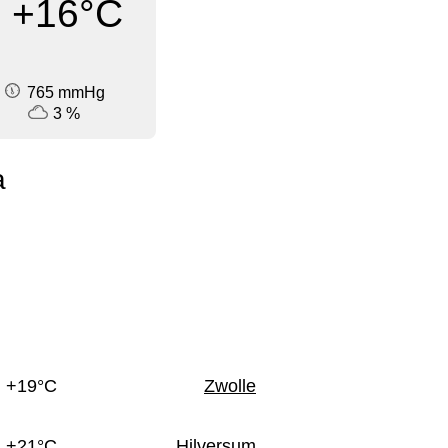
+16°C
765 mmHg
3 %
a
n
+19°C
Zwolle
+21°C
Hilversum