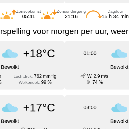
Zonsopkomst
Zonsondergang
Dagduur
05:41
21:16
15 h 34 min
spelling voor morgen per uur, wee
+18°C
01:00
Bewolkt
Bewolkt
s
762 mmHg
W, 2.9 m/s
Luchtdruk:
%
99 %
74 %
Wolkendek:
+17°C
03:00
Bewolkt
Bewolkt