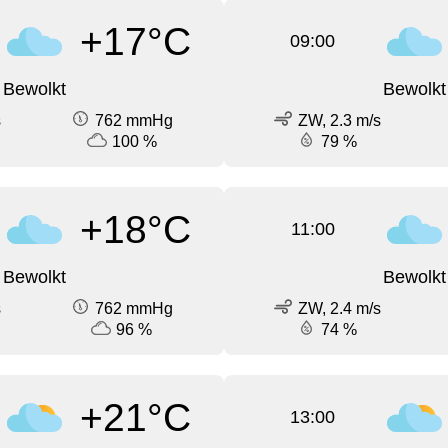
+17°C
09:00
Bewolkt
Bewolkt
s
762 mmHg
ZW, 2.3 m/s
100 %
79 %
+18°C
11:00
Bewolkt
Bewolkt
s
762 mmHg
ZW, 2.4 m/s
96 %
74 %
+21°C
13:00