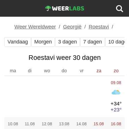
Weer Wereldweer
Georgië
Roestavi
Vandaag
Morgen
3 dagen
7 dagen
10 dage
Roestavi weer 30 dagen
ma
di
wo
do
vr
za
zo
09.08
+34°
+23°
10.08
11.08
12.08
13.08
14.08
15.08
16.08