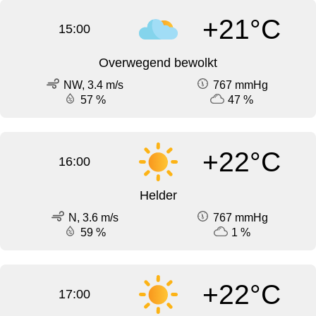
+21°C
15:00
Overwegend bewolkt
NW, 3.4 m/s
767 mmHg
57 %
47 %
+22°C
16:00
Helder
N, 3.6 m/s
767 mmHg
59 %
1 %
+22°C
17:00