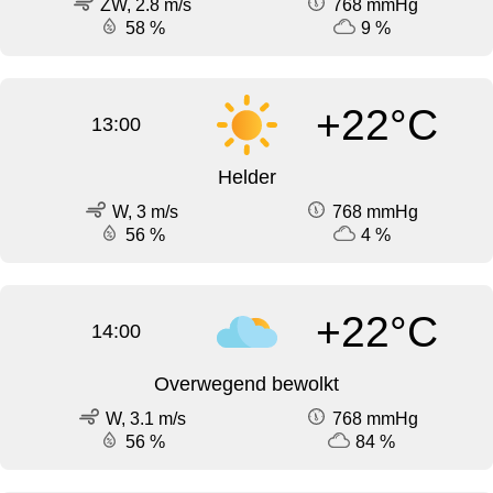
ZW, 2.8 m/s
768 mmHg
58 %
9 %
+22°C
13:00
Helder
W, 3 m/s
768 mmHg
56 %
4 %
+22°C
14:00
Overwegend bewolkt
W, 3.1 m/s
768 mmHg
56 %
84 %