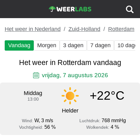
Het weer in Nederland
Zuid-Holland
Rotterdam
Vandaag
Morgen
3 dagen
7 dagen
10 dage
Het weer in Rotterdam vandaag
vrijdag, 7 augustus 2026
+22°C
Middag
13:00
Helder
W, 3 m/s
768 mmHg
Wind:
Luchtdruk:
56 %
4 %
Vochtigheid:
Wolkendek: