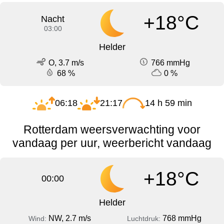
+18°C
Nacht
03:00
Helder
O, 3.7 m/s
766 mmHg
68 %
0 %
06:18
21:17
14 h 59 min
Rotterdam weersverwachting voor
vandaag per uur, weerbericht vandaag
+18°C
00:00
Helder
NW, 2.7 m/s
768 mmHg
Wind:
Luchtdruk: