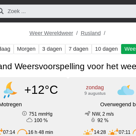
Weer Wereldweer
Rusland
daag
Morgen
3 dagen
7 dagen
10 dagen
Wee
and Weersvoorspelling voor het we
+12°C
zondag
9 augustus
Motregen
Overwegend b
751 mmHg
NW, 2 m/s
100 %
92 %
07:14
16 h 48 min
14:28
07:11