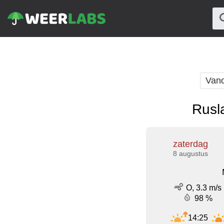
Van
Rusl
zaterdag
8 augustus
O, 3.3 m/s
98 %
14:25