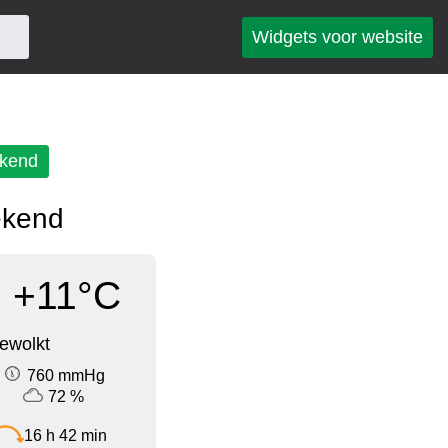
Widgets voor website
kend
ekend
+11°C
ewolkt
760 mmHg
72 %
16 h 42 min