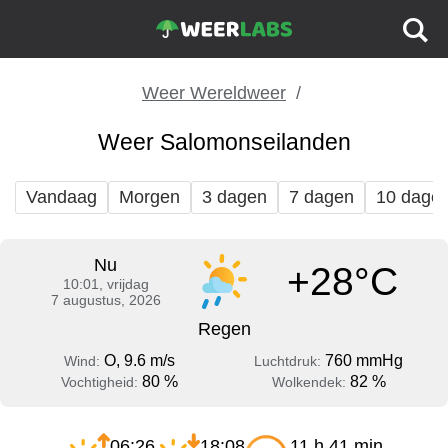
Weer Wereldweer
Weer Salomonseilanden
Vandaag
Morgen
3 dagen
7 dagen
10 dage
Nu
+28°C
10:01, vrijdag
7 augustus, 2026
Regen
O, 9.6 m/s
760 mmHg
Wind:
Luchtdruk:
80 %
82 %
Vochtigheid:
Wolkendek:
06:26
18:08
11 h 41 min