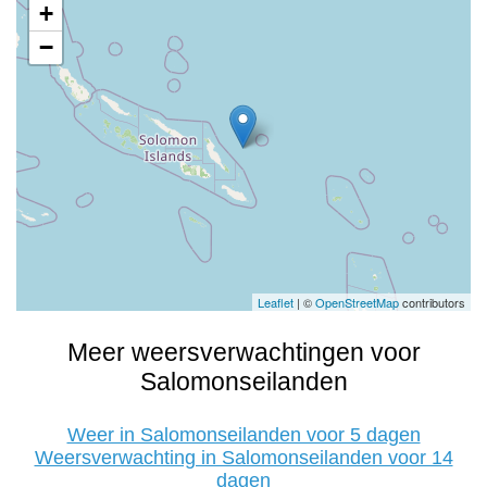
+
−
Leaflet
| ©
OpenStreetMap
contributors
Meer weersverwachtingen voor
Salomonseilanden
Weer in Salomonseilanden voor 5 dagen
Weersverwachting in Salomonseilanden voor 14
dagen