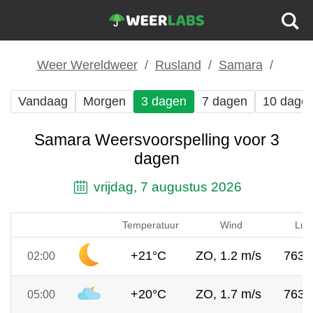
Weer Wereldweer
Rusland
Samara
Vandaag
Morgen
3 dagen
7 dagen
10 dage
Samara Weersvoorspelling voor 3
dagen
vrijdag, 7 augustus 2026
Temperatuur
Wind
Luc
+21°C
ZO, 1.2 m/s
763
02:00
+20°C
ZO, 1.7 m/s
763
05:00