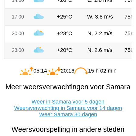
+26°C
Z, 1.8 m/s
758
14:00
+25°C
W, 3.8 m/s
758
17:00
+23°C
N, 2.2 m/s
758
20:00
+20°C
N, 2.6 m/s
759
23:00
05:14
20:16
15 h 02 min
Meer weersverwachtingen voor Samara
Weer in Samara voor 5 dagen
Weersverwachting in Samara voor 14 dagen
Weer Samara 30 dagen
Weersvoorspelling in andere steden