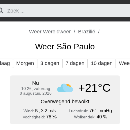
Weer Wereldweer
Brazilië
Weer São Paulo
daag
Morgen
3 dagen
7 dagen
10 dagen
Wee
Nu
+21°C
10:26, zaterdag
8 augustus, 2026
Overwegend bewolkt
N, 3.2 m/s
761 mmHg
Wind:
Luchtdruk:
78 %
40 %
Vochtigheid:
Wolkendek: