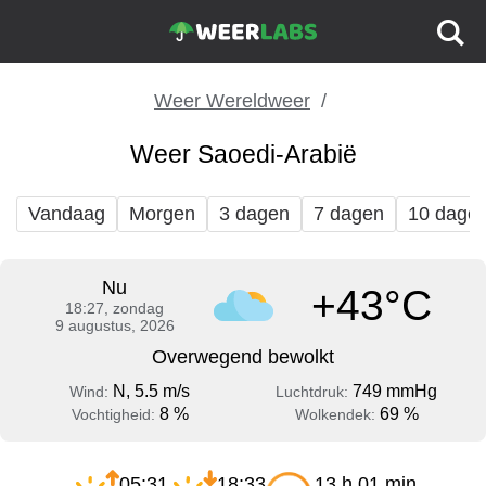
Weer Wereldweer
Weer Saoedi-Arabië
Vandaag
Morgen
3 dagen
7 dagen
10 dage
Nu
+43°C
18:27, zondag
9 augustus, 2026
Overwegend bewolkt
N, 5.5 m/s
749 mmHg
Wind:
Luchtdruk:
8 %
69 %
Vochtigheid:
Wolkendek:
05:31
18:33
13 h 01 min