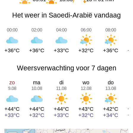
Het weer in Saoedi-Arabië vandaag
00:00
02:00
04:00
06:00
08:00
1
+36°C
+36°C
+33°C
+32°C
+36°C
+
Weersverwachting voor 7 dagen
zo
ma
di
wo
do
9.08
10.08
11.08
12.08
13.08
1
+44°C
+44°C
+44°C
+43°C
+42°C
+
+33°C
+32°C
+33°C
+32°C
+34°C
+