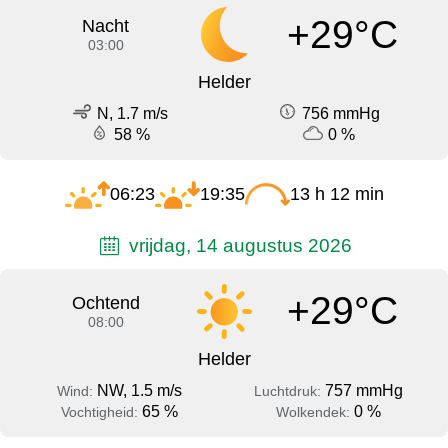
+29°C
Nacht
03:00
Helder
N, 1.7 m/s
756 mmHg
58 %
0 %
06:23
19:35
13 h 12 min
vrijdag, 14 augustus 2026
+29°C
Ochtend
08:00
Helder
NW, 1.5 m/s
757 mmHg
Wind:
Luchtdruk:
65 %
0 %
Vochtigheid:
Wolkendek: