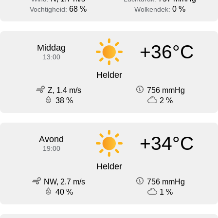
68 %
0 %
Vochtigheid:
Wolkendek:
+36°C
Middag
13:00
Helder
Z, 1.4 m/s
756 mmHg
38 %
2 %
+34°C
Avond
19:00
Helder
NW, 2.7 m/s
756 mmHg
40 %
1 %