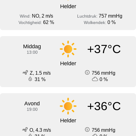
Helder
NO, 2 m/s
757 mmHg
Wind:
Luchtdruk:
62 %
0 %
Vochtigheid:
Wolkendek:
+37°C
Middag
13:00
Helder
Z, 1.5 m/s
756 mmHg
31 %
0 %
+36°C
Avond
19:00
Helder
O, 4.3 m/s
756 mmHg