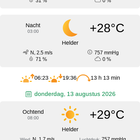
31 %
0 %
+28°C
Nacht
03:00
Helder
N, 2.5 m/s
757 mmHg
71 %
0 %
06:23
19:36
13 h 13 min
donderdag, 13 augustus 2026
+29°C
Ochtend
08:00
Helder
N, 1.7 m/s
757 mmHg
Wind:
Luchtdruk: