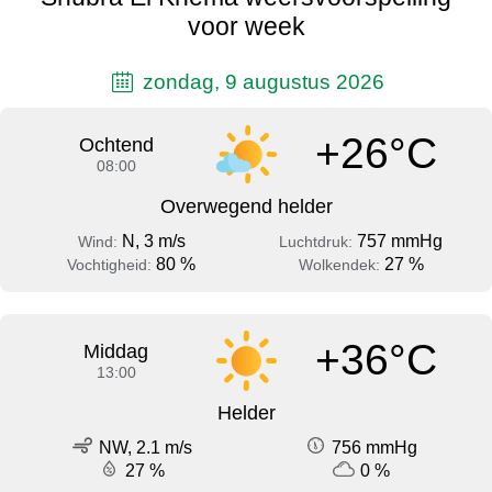
voor week
zondag, 9 augustus 2026
+26°C
Ochtend
08:00
Overwegend helder
N, 3 m/s
757 mmHg
Wind:
Luchtdruk:
80 %
27 %
Vochtigheid:
Wolkendek:
+36°C
Middag
13:00
Helder
NW, 2.1 m/s
756 mmHg
27 %
0 %