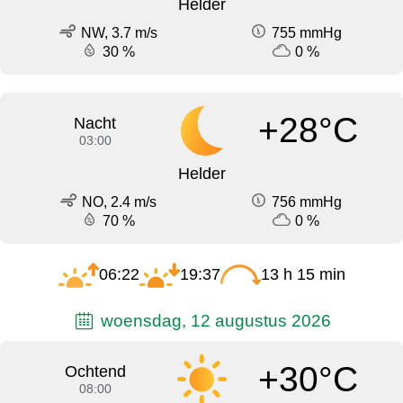
Helder
NW, 3.7 m/s
755 mmHg
30 %
0 %
+28°C
Nacht
03:00
Helder
NO, 2.4 m/s
756 mmHg
70 %
0 %
06:22
19:37
13 h 15 min
woensdag, 12 augustus 2026
+30°C
Ochtend
08:00