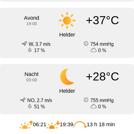
+37°C
Avond
19:00
Helder
W, 3.7 m/s
754 mmHg
17 %
0 %
+28°C
Nacht
03:00
Helder
NO, 2.7 m/s
755 mmHg
51 %
0 %
06:21
19:39
13 h 18 min