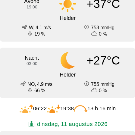
+37°C
Avond
19:00
Helder
W, 4.1 m/s
753 mmHg
19 %
0 %
+27°C
Nacht
03:00
Helder
NO, 4.9 m/s
755 mmHg
66 %
0 %
06:22
19:38
13 h 16 min
dinsdag, 11 augustus 2026