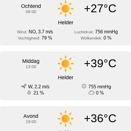
+27°C
Ochtend
08:00
Helder
NO, 3.7 m/s
756 mmHg
Wind:
Luchtdruk:
79 %
0 %
Vochtigheid:
Wolkendek:
+39°C
Middag
13:00
Helder
W, 2.2 m/s
755 mmHg
21 %
0 %
+36°C
Avond
19:00