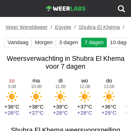
Weer Wereldweer
Egypte
Shubra El Khema
Vandaag
Morgen
3 dagen
7 dagen
10 dage
Weersverwachting in Shubra El Khema
voor 7 dagen
zo
ma
di
wo
do
9.08
10.08
11.08
12.08
13.08
1
+36°C
+38°C
+39°C
+37°C
+36°C
+
+28°C
+27°C
+28°C
+28°C
+29°C
+
Shubra El Khema weersvoorspelling