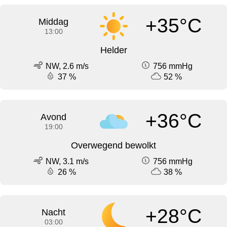
+35°C
Middag
13:00
Helder
NW, 2.6 m/s
756 mmHg
37 %
52 %
+36°C
Avond
19:00
Overwegend bewolkt
NW, 3.1 m/s
756 mmHg
26 %
38 %
+28°C
Nacht
03:00