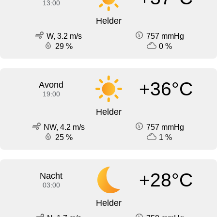
13:00
Helder
W, 3.2 m/s
757 mmHg
29 %
0 %
+36°C
Avond
19:00
Helder
NW, 4.2 m/s
757 mmHg
25 %
1 %
+28°C
Nacht
03:00
Helder