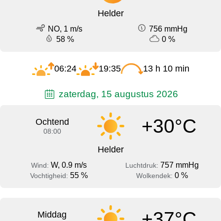
Helder
NO, 1 m/s
756 mmHg
58 %
0 %
06:24
19:35
13 h 10 min
zaterdag, 15 augustus 2026
+30°C
Ochtend
08:00
Helder
W, 0.9 m/s
757 mmHg
Wind:
Luchtdruk:
55 %
0 %
Vochtigheid:
Wolkendek:
+37°C
Middag