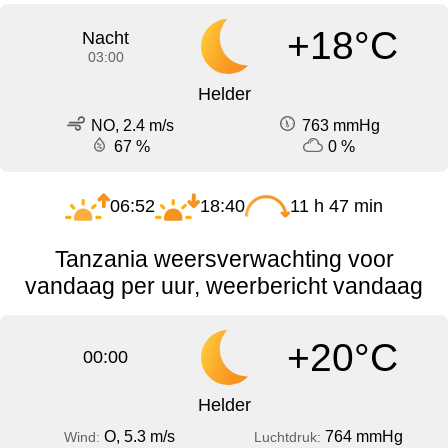
+18°C
Nacht
03:00
Helder
NO, 2.4 m/s
763 mmHg
67 %
0 %
06:52
18:40
11 h 47 min
Tanzania weersverwachting voor
vandaag per uur, weerbericht vandaag
+20°C
00:00
Helder
O, 5.3 m/s
764 mmHg
Wind:
Luchtdruk: