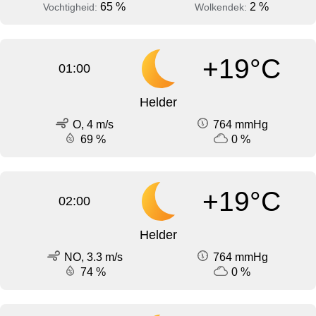
65 %
2 %
Vochtigheid:
Wolkendek:
+19°C
01:00
Helder
O, 4 m/s
764 mmHg
69 %
0 %
+19°C
02:00
Helder
NO, 3.3 m/s
764 mmHg
74 %
0 %