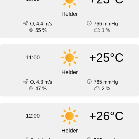
Helder
O, 4.4 m/s
766 mmHg
55 %
1 %
+25°C
11:00
Helder
O, 4.3 m/s
765 mmHg
47 %
2 %
+26°C
12:00
Helder