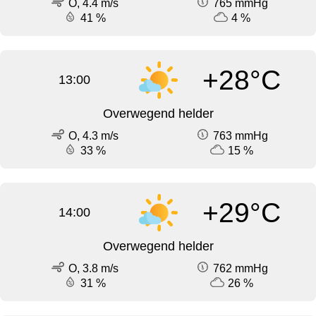
O, 4.4 m/s
765 mmHg
41 %
4 %
+28°C
13:00
Overwegend helder
O, 4.3 m/s
763 mmHg
33 %
15 %
+29°C
14:00
Overwegend helder
O, 3.8 m/s
762 mmHg
31 %
26 %