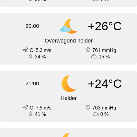
+26°C
20:00
Overwegend helder
O, 5.3 m/s
761 mmHg
34 %
15 %
+24°C
21:00
Helder
O, 7.5 m/s
763 mmHg
41 %
0 %