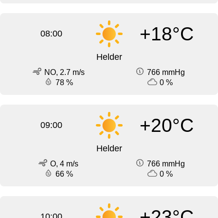
+18°C
08:00
Helder
NO, 2.7 m/s
766 mmHg
78 %
0 %
+20°C
09:00
Helder
O, 4 m/s
766 mmHg
66 %
0 %
+23°C
10:00