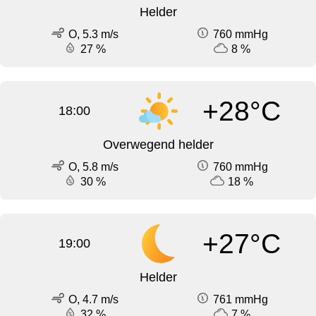
Helder
O, 5.3 m/s
760 mmHg
27 %
8 %
+28°C
18:00
Overwegend helder
O, 5.8 m/s
760 mmHg
30 %
18 %
+27°C
19:00
Helder
O, 4.7 m/s
761 mmHg
32 %
7 %