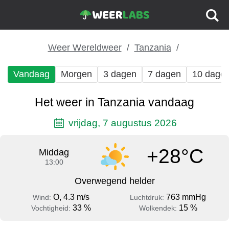
Weer Wereldweer
Tanzania
Vandaag
Morgen
3 dagen
7 dagen
10 dage
Het weer in Tanzania vandaag
vrijdag, 7 augustus 2026
+28°C
Middag
13:00
Overwegend helder
O, 4.3 m/s
763 mmHg
Wind:
Luchtdruk:
33 %
15 %
Vochtigheid:
Wolkendek: