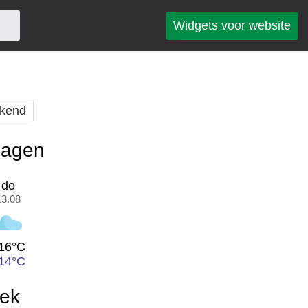
Widgets voor website
kend
dagen
do
13.08
16°C
14°C
eek