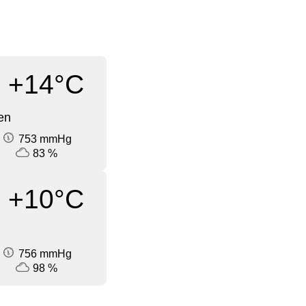
+14°C
en
753 mmHg
83 %
+10°C
756 mmHg
98 %