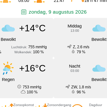
05:00
21:47
16 h 47 min
zondag, 9 augustus 2026
+14°C
Middag
13:00
Bewolkt
Bewolkt
755 mmHg
Z, 2.6 m/s
Luchtdruk:
%
100 %
79 %
Wolkendek:
+16°C
Nacht
03:00
Regen
Bewolkt
753 mmHg
ZW, 1.8 m/s
100 %
96 %
Zonsopkomst
Zonsondergang
Dagduur