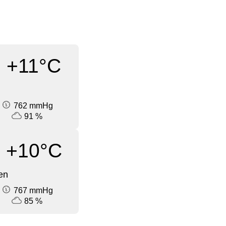
+11°C
762 mmHg
91 %
+10°C
en
767 mmHg
85 %