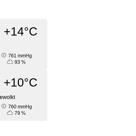
+14°C
761 mmHg
93 %
+10°C
ewolkt
760 mmHg
79 %