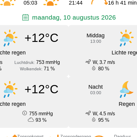
05:03
21:44
16 h 41 min
maandag, 10 augustus 2026
+12°C
Middag
13:00
ichte regen
Lichte reg
/s
753 mmHg
W, 3.7 m/s
Luchtdruk:
%
71 %
80 %
Wolkendek:
+12°C
Nacht
03:00
ichte regen
Regen
755 mmHg
W, 4.5 m/s
93 %
95 %
Zonsopkomst
Zonsondergang
Dagduur