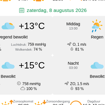
zaterdag, 8 augustus 2026
+13°C
Middag
13:00
egend bewolkt
Regen
s
759 mmHg
O, 1 m/s
Luchtdruk:
%
74 %
81 %
Wolkendek:
+15°C
Nacht
03:00
Bewolkt
Bewolkt
s
758 mmHg
ZO, 1.5 m/s
100 %
93 %
Zonsopkomst
Zonsondergang
Dagduur