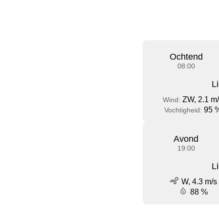
Ochtend
08:00
L
ZW, 2.1 m
Wind:
95 
Vochtigheid:
Avond
19:00
L
W, 4.3 m/s
88 %