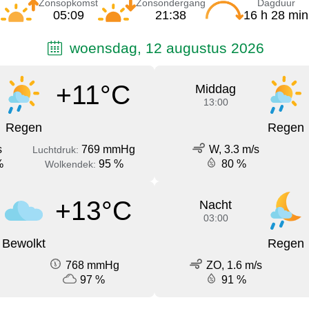
Zonsopkomst
Zonsondergang
Dagduur
05:09
21:38
16 h 28 min
woensdag, 12 augustus 2026
+11°C
Middag
13:00
Regen
Regen
s
769 mmHg
W, 3.3 m/s
Luchtdruk:
%
95 %
80 %
Wolkendek:
+13°C
Nacht
03:00
Bewolkt
Regen
768 mmHg
ZO, 1.6 m/s
97 %
91 %