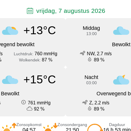
vrijdag, 7 augustus 2026
+13°C
Middag
13:00
egend bewolkt
Bewolkt
/s
760 mmHg
NW, 2.7 m/s
Luchtdruk:
%
87 %
89 %
Wolkendek:
+15°C
Nacht
03:00
Bewolkt
Overwegend b
s
761 mmHg
Z, 2.2 m/s
92 %
89 %
Zonsopkomst
Zonsondergang
Dagduur
04:57
21:50
16 h 53 min