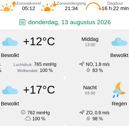
Zonsopkomst
Zonsondergang
Dagduur
05:12
21:34
16 h 22 min
donderdag, 13 augustus 2026
+12°C
Middag
13:00
Bewolkt
Bewolkt
s
765 mmHg
NO, 1.8 m/s
Luchtdruk:
%
100 %
83 %
Wolkendek:
+17°C
Nacht
03:00
Bewolkt
Regen
762 mmHg
ZO, 0.9 m/s
100 %
98 %