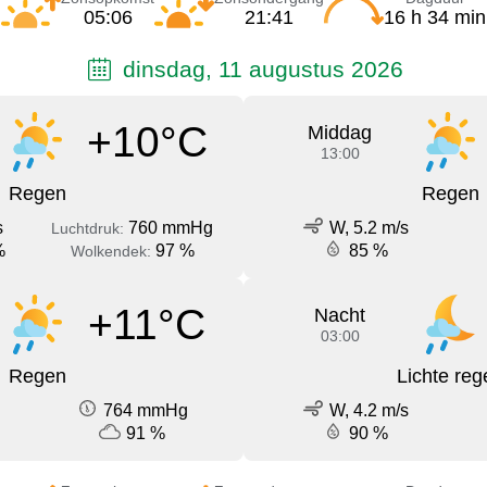
05:06
21:41
16 h 34 min
dinsdag, 11 augustus 2026
+10°C
Middag
13:00
Regen
Regen
s
760 mmHg
W, 5.2 m/s
Luchtdruk:
%
97 %
85 %
Wolkendek:
+11°C
Nacht
03:00
Regen
Lichte reg
764 mmHg
W, 4.2 m/s
91 %
90 %