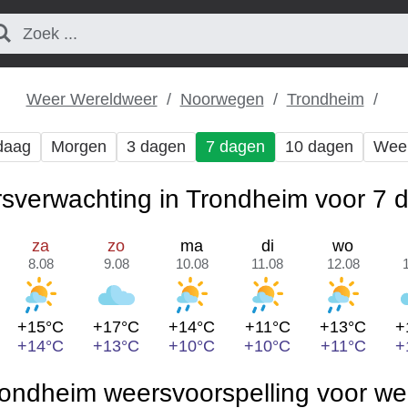
Weer Wereldweer
Noorwegen
Trondheim
daag
Morgen
3 dagen
7 dagen
10 dagen
Wee
sverwachting in Trondheim voor 7 
za
zo
ma
di
wo
8.08
9.08
10.08
11.08
12.08
+15°C
+17°C
+14°C
+11°C
+13°C
+
+14°C
+13°C
+10°C
+10°C
+11°C
+
ondheim weersvoorspelling voor w