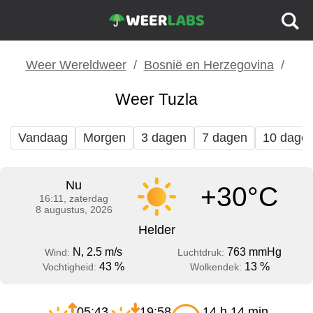
Weer Wereldweer
Bosnië en Herzegovina
Weer Tuzla
Vandaag
Morgen
3 dagen
7 dagen
10 dage
Nu
+30°C
16:11, zaterdag
8 augustus, 2026
Helder
N, 2.5 m/s
763 mmHg
Wind:
Luchtdruk:
43 %
13 %
Vochtigheid:
Wolkendek:
05:43
19:58
14 h 14 min