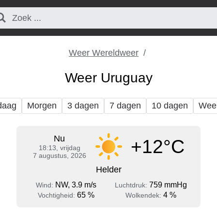
Weer Wereldweer
Weer Uruguay
daag
Morgen
3 dagen
7 dagen
10 dagen
Wee
Nu
+12°C
18:13, vrijdag
7 augustus, 2026
Helder
NW, 3.9 m/s
759 mmHg
Wind:
Luchtdruk:
65 %
4 %
Vochtigheid:
Wolkendek: