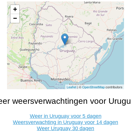
+
−
Leaflet
| ©
OpenStreetMap
contributors
er weersverwachtingen voor Urug
Weer in Uruguay voor 5 dagen
Weersverwachting in Uruguay voor 14 dagen
Weer Uruguay 30 dagen