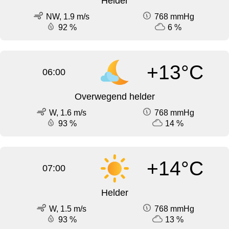
Helder
NW, 1.9 m/s
768 mmHg
92 %
6 %
+13°C
06:00
Overwegend helder
W, 1.6 m/s
768 mmHg
93 %
14 %
+14°C
07:00
Helder
W, 1.5 m/s
768 mmHg
93 %
13 %