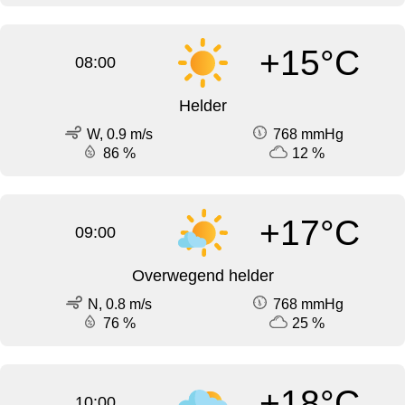
+15°C
08:00
Helder
W, 0.9 m/s
768 mmHg
86 %
12 %
+17°C
09:00
Overwegend helder
N, 0.8 m/s
768 mmHg
76 %
25 %
+18°C
10:00