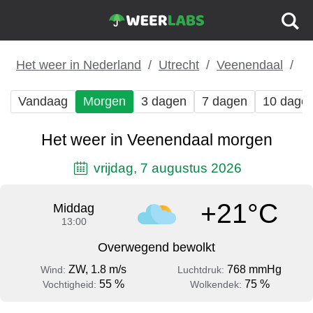
Het weer in Nederland
Utrecht
Veenendaal
Vandaag
Morgen
3 dagen
7 dagen
10 dage
Het weer in Veenendaal morgen
vrijdag, 7 augustus 2026
+21°C
Middag
13:00
Overwegend bewolkt
ZW, 1.8 m/s
768 mmHg
Wind:
Luchtdruk:
55 %
75 %
Vochtigheid:
Wolkendek: