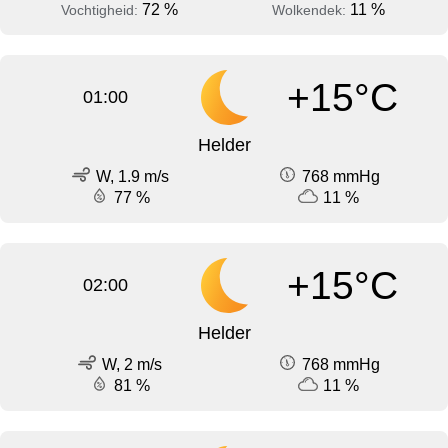
72 %
11 %
Vochtigheid:
Wolkendek:
+15°C
01:00
Helder
W, 1.9 m/s
768 mmHg
77 %
11 %
+15°C
02:00
Helder
W, 2 m/s
768 mmHg
81 %
11 %