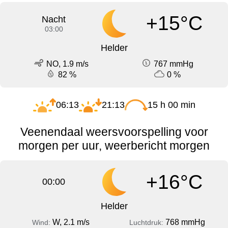
+15°C
Nacht
03:00
Helder
NO, 1.9 m/s
767 mmHg
82 %
0 %
06:13
21:13
15 h 00 min
Veenendaal weersvoorspelling voor
morgen per uur, weerbericht morgen
+16°C
00:00
Helder
W, 2.1 m/s
768 mmHg
Wind:
Luchtdruk: