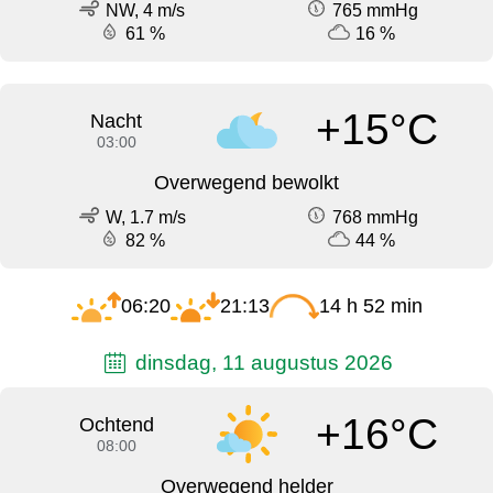
NW, 4 m/s
765 mmHg
61 %
16 %
+15°C
Nacht
03:00
Overwegend bewolkt
W, 1.7 m/s
768 mmHg
82 %
44 %
06:20
21:13
14 h 52 min
dinsdag, 11 augustus 2026
+16°C
Ochtend
08:00
Overwegend helder