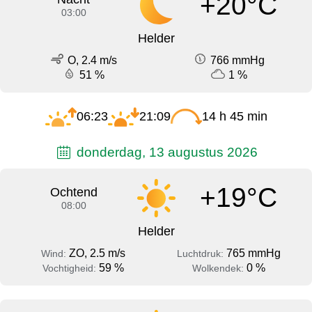
+20°C
03:00
Helder
O, 2.4 m/s
766 mmHg
51 %
1 %
06:23
21:09
14 h 45 min
donderdag, 13 augustus 2026
+19°C
Ochtend
08:00
Helder
ZO, 2.5 m/s
765 mmHg
Wind:
Luchtdruk:
59 %
0 %
Vochtigheid:
Wolkendek: