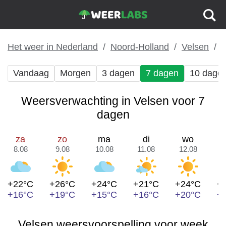
Het weer in Nederland
Noord-Holland
Velsen
Vandaag
Morgen
3 dagen
7 dagen
10 dage
Weersverwachting in Velsen voor 7
dagen
za
zo
ma
di
wo
8.08
9.08
10.08
11.08
12.08
1
+22°C
+26°C
+24°C
+21°C
+24°C
+
+16°C
+19°C
+15°C
+16°C
+20°C
+
Velsen weersvoorspelling voor week