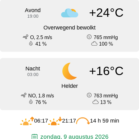
+24°C
Avond
19:00
Overwegend bewolkt
O, 2.5 m/s
765 mmHg
41 %
100 %
+16°C
Nacht
03:00
Helder
NO, 1.8 m/s
763 mmHg
76 %
13 %
06:17
21:17
14 h 59 min
zondag, 9 augustus 2026