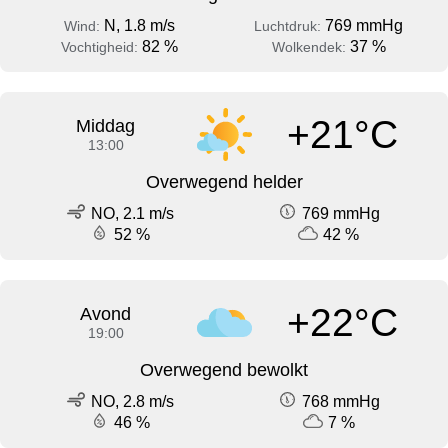
N, 1.8 m/s
769 mmHg
Wind:
Luchtdruk:
82 %
37 %
Vochtigheid:
Wolkendek:
+21°C
Middag
13:00
Overwegend helder
NO, 2.1 m/s
769 mmHg
52 %
42 %
+22°C
Avond
19:00
Overwegend bewolkt
NO, 2.8 m/s
768 mmHg
46 %
7 %