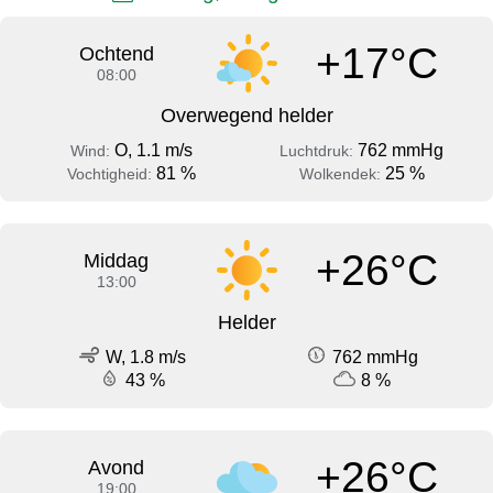
+17°C
Ochtend
08:00
Overwegend helder
O, 1.1 m/s
762 mmHg
Wind:
Luchtdruk:
81 %
25 %
Vochtigheid:
Wolkendek:
+26°C
Middag
13:00
Helder
W, 1.8 m/s
762 mmHg
43 %
8 %
+26°C
Avond
19:00