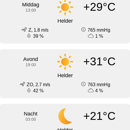
+29°C
Middag
13:00
Helder
Z, 1.8 m/s
765 mmHg
39 %
1 %
+31°C
Avond
19:00
Helder
ZO, 2.7 m/s
763 mmHg
42 %
4 %
+21°C
Nacht
03:00
Helder