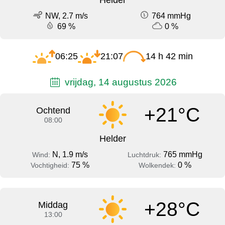
NW, 2.7 m/s
764 mmHg
69 %
0 %
06:25
21:07
14 h 42 min
vrijdag, 14 augustus 2026
+21°C
Ochtend
08:00
Helder
N, 1.9 m/s
765 mmHg
Wind:
Luchtdruk:
75 %
0 %
Vochtigheid:
Wolkendek:
+28°C
Middag
13:00