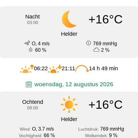
+16°C
Nacht
03:00
Helder
O, 4 m/s
769 mmHg
60 %
2 %
06:22
21:11
14 h 49 min
woensdag, 12 augustus 2026
+16°C
Ochtend
08:00
Helder
O, 3.7 m/s
769 mmHg
Wind:
Luchtdruk:
66 %
9 %
Vochtigheid:
Wolkendek: