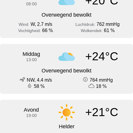
+20°C
08:00
Overwegend bewolkt
W, 2.7 m/s
762 mmHg
Wind:
Luchtdruk:
66 %
61 %
Vochtigheid:
Wolkendek:
+24°C
Middag
13:00
Overwegend bewolkt
NW, 4.4 m/s
764 mmHg
58 %
18 %
+21°C
Avond
19:00
Helder