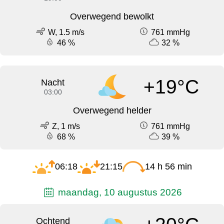
Overwegend bewolkt
W, 1.5 m/s
761 mmHg
46 %
32 %
+19°C
Nacht
03:00
Overwegend helder
Z, 1 m/s
761 mmHg
68 %
39 %
06:18
21:15
14 h 56 min
maandag, 10 augustus 2026
Ochtend