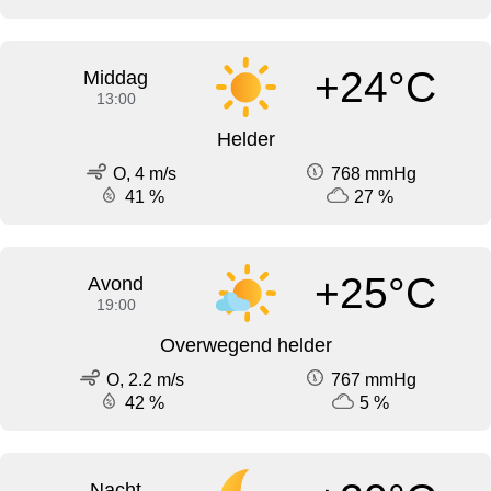
+24°C
Middag
13:00
Helder
O, 4 m/s
768 mmHg
41 %
27 %
+25°C
Avond
19:00
Overwegend helder
O, 2.2 m/s
767 mmHg
42 %
5 %
Nacht