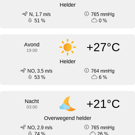
Helder
N, 1.7 m/s
765 mmHg
51 %
0 %
+27°C
Avond
19:00
Helder
NO, 3.5 m/s
764 mmHg
53 %
6 %
+21°C
Nacht
03:00
Overwegend helder
NO, 2.9 m/s
765 mmHg
74 %
26 %