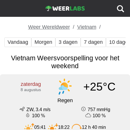
Weer Wereldweer
Vietnam
Vandaag
Morgen
3 dagen
7 dagen
10 dage
Vietnam Weersvoorspelling voor het
weekend
+25°C
zaterdag
8 augustus
Regen
ZW, 3.4 m/s
757 mmHg
100 %
100 %
05:41
18:22
12 h 40 min