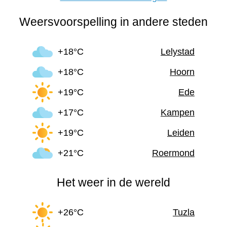
Weersvoorspelling in andere steden
+18°C
Lelystad
+18°C
Hoorn
+19°C
Ede
+17°C
Kampen
+19°C
Leiden
+21°C
Roermond
Het weer in de wereld
+26°C
Tuzla