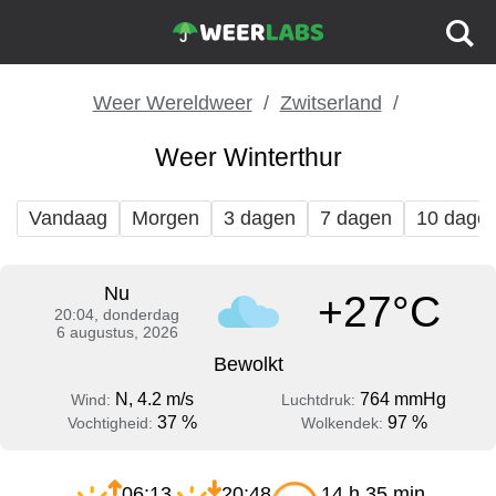
Weer Wereldweer
Zwitserland
Weer Winterthur
Vandaag
Morgen
3 dagen
7 dagen
10 dage
Nu
+27°C
20:04, donderdag
6 augustus, 2026
Bewolkt
N, 4.2 m/s
764 mmHg
Wind:
Luchtdruk:
37 %
97 %
Vochtigheid:
Wolkendek:
06:13
20:48
14 h 35 min