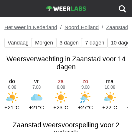
Het weer in Nederland
Noord-Holland
Zaanstad
Vandaag
Morgen
3 dagen
7 dagen
10 dage
Weersverwachting in Zaanstad voor 14
dagen
do
vr
za
zo
ma
6.08
7.08
8.08
9.08
10.08
1
+21°C
+21°C
+23°C
+27°C
+22°C
+
Zaanstad weersvoorspelling voor 2