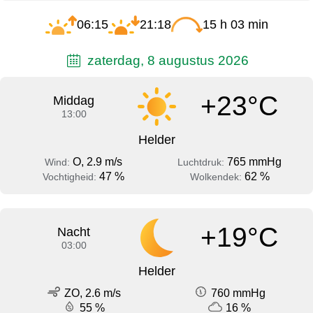
06:15
21:18
15 h 03 min
zaterdag, 8 augustus 2026
+23°C
Middag
13:00
Helder
O, 2.9 m/s
765 mmHg
Wind:
Luchtdruk:
47 %
62 %
Vochtigheid:
Wolkendek:
+19°C
Nacht
03:00
Helder
ZO, 2.6 m/s
760 mmHg
55 %
16 %