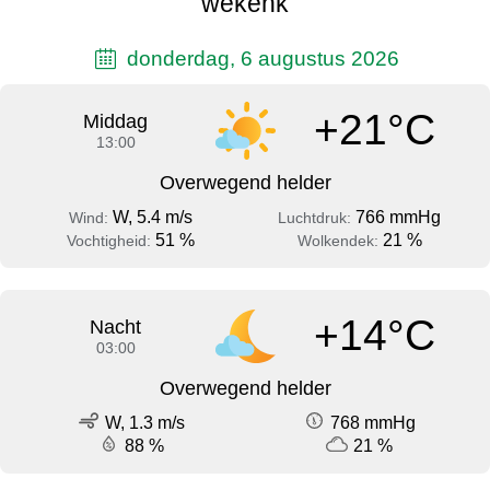
wekenk
donderdag, 6 augustus 2026
+21°C
Middag
13:00
Overwegend helder
W, 5.4 m/s
766 mmHg
Wind:
Luchtdruk:
51 %
21 %
Vochtigheid:
Wolkendek:
+14°C
Nacht
03:00
Overwegend helder
W, 1.3 m/s
768 mmHg
88 %
21 %