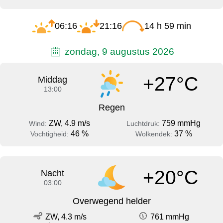
06:16
21:16
14 h 59 min
zondag, 9 augustus 2026
+27°C
Middag
13:00
Regen
ZW, 4.9 m/s
759 mmHg
Wind:
Luchtdruk:
46 %
37 %
Vochtigheid:
Wolkendek:
+20°C
Nacht
03:00
Overwegend helder
ZW, 4.3 m/s
761 mmHg