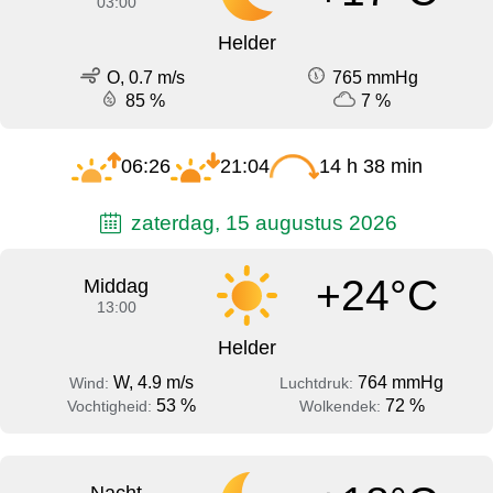
03:00
Helder
O, 0.7 m/s
765 mmHg
85 %
7 %
06:26
21:04
14 h 38 min
zaterdag, 15 augustus 2026
+24°C
Middag
13:00
Helder
W, 4.9 m/s
764 mmHg
Wind:
Luchtdruk:
53 %
72 %
Vochtigheid:
Wolkendek: