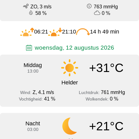
ZO, 3 m/s
763 mmHg
58 %
0 %
06:21
21:10
14 h 49 min
woensdag, 12 augustus 2026
+31°C
Middag
13:00
Helder
Z, 4.1 m/s
761 mmHg
Wind:
Luchtdruk:
41 %
0 %
Vochtigheid:
Wolkendek:
+21°C
Nacht
03:00