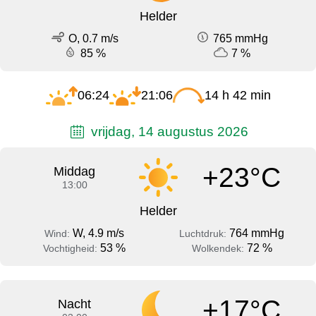
Helder
O, 0.7 m/s
765 mmHg
85 %
7 %
06:24
21:06
14 h 42 min
vrijdag, 14 augustus 2026
+23°C
Middag
13:00
Helder
W, 4.9 m/s
764 mmHg
Wind:
Luchtdruk:
53 %
72 %
Vochtigheid:
Wolkendek:
+17°C
Nacht