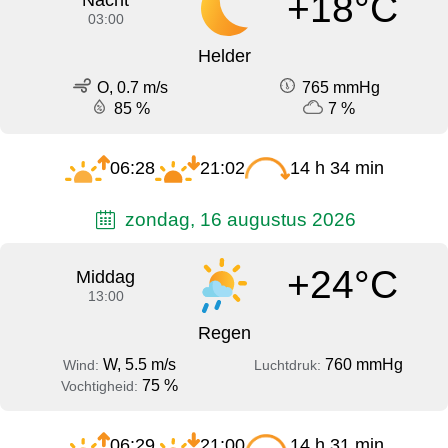
+18°C
Nacht
03:00
Helder
O, 0.7 m/s
765 mmHg
85 %
7 %
06:28
21:02
14 h 34 min
zondag, 16 augustus 2026
+24°C
Middag
13:00
Regen
W, 5.5 m/s
760 mmHg
Wind:
Luchtdruk:
75 %
Vochtigheid:
06:29
21:00
14 h 31 min