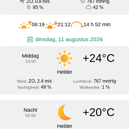
ZO, 0.8 m/s
767 mmHg
85 %
42 %
06:19
21:12
14 h 52 min
dinsdag, 11 augustus 2026
+24°C
Middag
13:00
Helder
ZO, 2.4 m/s
767 mmHg
Wind:
Luchtdruk:
49 %
1 %
Vochtigheid:
Wolkendek:
+20°C
Nacht
03:00
Helder