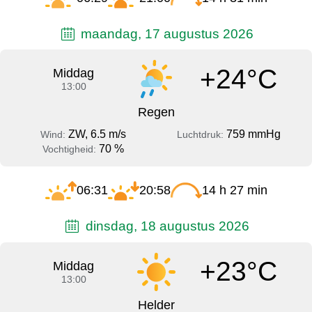
maandag, 17 augustus 2026
+24°C
Middag
13:00
Regen
ZW, 6.5 m/s
759 mmHg
Wind:
Luchtdruk:
70 %
Vochtigheid:
06:31
20:58
14 h 27 min
dinsdag, 18 augustus 2026
+23°C
Middag
13:00
Helder