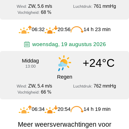
ZW, 5.6 m/s
761 mmHg
Wind:
Luchtdruk:
68 %
Vochtigheid:
06:32
20:56
14 h 23 min
woensdag, 19 augustus 2026
+24°C
Middag
13:00
Regen
ZW, 5.4 m/s
762 mmHg
Wind:
Luchtdruk:
66 %
Vochtigheid:
06:34
20:54
14 h 19 min
Meer weersverwachtingen voor