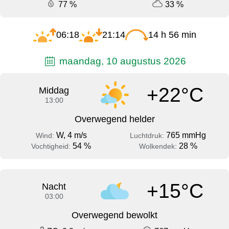
77 %
33 %
06:18
21:14
14 h 56 min
maandag, 10 augustus 2026
+22°C
Middag
13:00
Overwegend helder
W, 4 m/s
765 mmHg
Wind:
Luchtdruk:
54 %
28 %
Vochtigheid:
Wolkendek:
+15°C
Nacht
03:00
Overwegend bewolkt