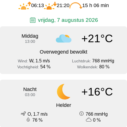
06:13
21:20
15 h 06 min
vrijdag, 7 augustus 2026
+21°C
Middag
13:00
Overwegend bewolkt
W, 1.5 m/s
768 mmHg
Wind:
Luchtdruk:
54 %
80 %
Vochtigheid:
Wolkendek:
+16°C
Nacht
03:00
Helder
O, 1.7 m/s
766 mmHg
76 %
0 %