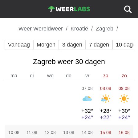
Weer Wereldweer
Kroatië
Zagreb
Vandaag
Morgen
3 dagen
7 dagen
10 dage
Zagreb weer 30 dagen
ma
di
wo
do
vr
za
zo
07.08
08.08
09.08
+32°
+28°
+30°
+24°
+22°
+24°
10.08
11.08
12.08
13.08
14.08
15.08
16.08