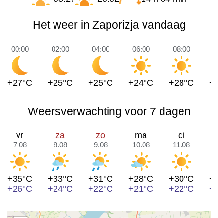
Het weer in Zaporizja vandaag
00:00
02:00
04:00
06:00
08:00
1
+27°C
+25°C
+25°C
+24°C
+28°C
+
Weersverwachting voor 7 dagen
vr
za
zo
ma
di
7.08
8.08
9.08
10.08
11.08
1
+35°C
+33°C
+31°C
+28°C
+30°C
+
+26°C
+24°C
+22°C
+21°C
+22°C
+