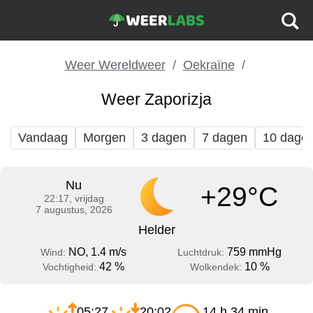
Weer Wereldweer
Oekraïne
Weer Zaporizja
Vandaag
Morgen
3 dagen
7 dagen
10 dage
Nu
+29°C
22:17, vrijdag
7 augustus, 2026
Helder
NO, 1.4 m/s
759 mmHg
Wind:
Luchtdruk:
42 %
10 %
Vochtigheid:
Wolkendek:
05:27
20:02
14 h 34 min