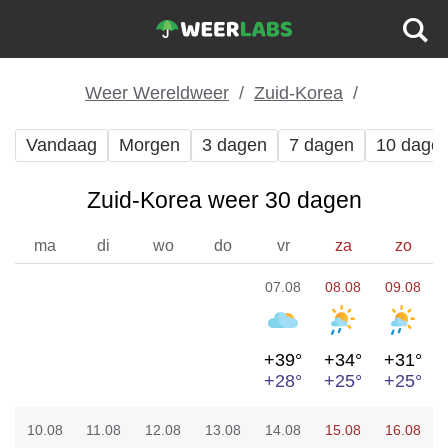
Weer Wereldweer
Zuid-Korea
Vandaag
Morgen
3 dagen
7 dagen
10 dage
Zuid-Korea weer 30 dagen
ma
di
wo
do
vr
za
zo
07.08
08.08
09.08
+39°
+34°
+31°
+28°
+25°
+25°
10.08
11.08
12.08
13.08
14.08
15.08
16.08