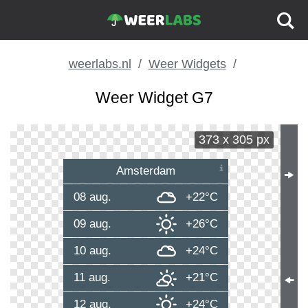
weerlabs.nl
Weer Widgets
Weer Widget G7
373 x 305 px
Amsterdam
🠞
08 aug.
+22°C
09 aug.
+26°C
10 aug.
+24°C
11 aug.
+21°C
🠜
12 aug.
+24°C