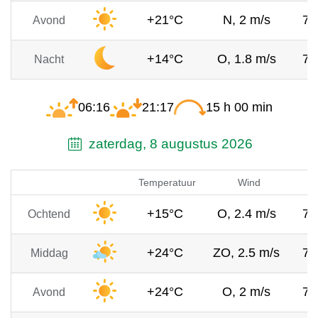
+21°C
N, 2 m/s
76
Avond
+14°C
O, 1.8 m/s
76
Nacht
06:16
21:17
15 h 00 min
zaterdag, 8 augustus 2026
Temperatuur
Wind
+15°C
O, 2.4 m/s
76
Ochtend
+24°C
ZO, 2.5 m/s
76
Middag
+24°C
O, 2 m/s
76
Avond