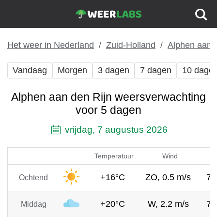
Het weer in Nederland
Zuid-Holland
Alphen aan 
Vandaag
Morgen
3 dagen
7 dagen
10 dage
Alphen aan den Rijn weersverwachting
voor 5 dagen
vrijdag, 7 augustus 2026
Temperatuur
Wind
+16°C
ZO, 0.5 m/s
76
Ochtend
+20°C
W, 2.2 m/s
76
Middag