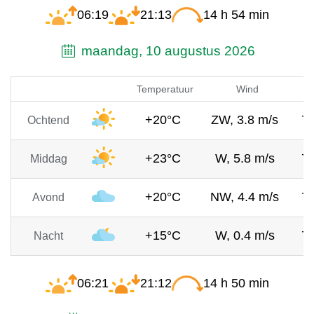
06:19
21:13
14 h 54 min
maandag, 10 augustus 2026
Temperatuur
Wind
+20°C
ZW, 3.8 m/s
7
Ochtend
+23°C
W, 5.8 m/s
7
Middag
+20°C
NW, 4.4 m/s
7
Avond
+15°C
W, 0.4 m/s
7
Nacht
06:21
21:12
14 h 50 min