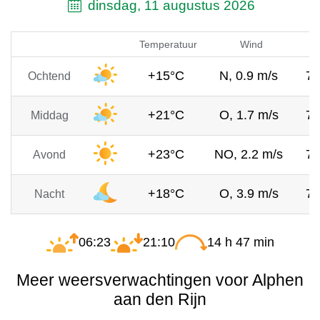
dinsdag, 11 augustus 2026
Temperatuur
Wind
+15°C
N, 0.9 m/s
7
Ochtend
+21°C
O, 1.7 m/s
7
Middag
+23°C
NO, 2.2 m/s
7
Avond
+18°C
O, 3.9 m/s
7
Nacht
06:23
21:10
14 h 47 min
Meer weersverwachtingen voor Alphen
aan den Rijn