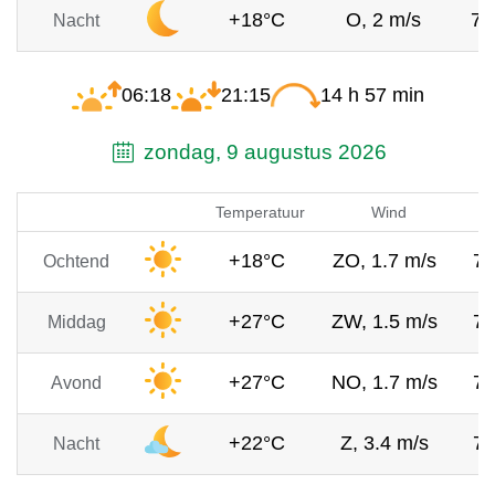
+18°C
O, 2 m/s
76
Nacht
06:18
21:15
14 h 57 min
zondag, 9 augustus 2026
Temperatuur
Wind
+18°C
ZO, 1.7 m/s
7
Ochtend
+27°C
ZW, 1.5 m/s
7
Middag
+27°C
NO, 1.7 m/s
7
Avond
+22°C
Z, 3.4 m/s
7
Nacht