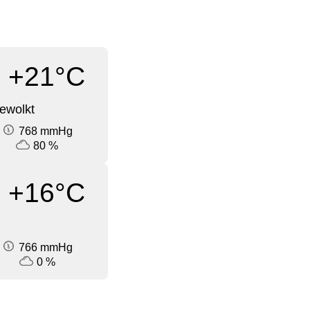
+21°C
ewolkt
768 mmHg
80 %
+16°C
766 mmHg
0 %