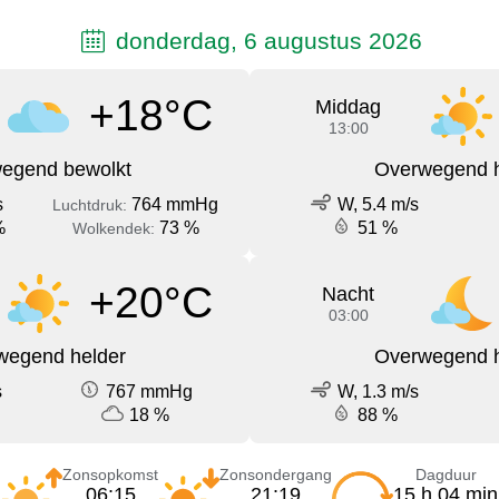
donderdag, 6 augustus 2026
+18°C
Middag
13:00
egend bewolkt
Overwegend h
s
764 mmHg
W, 5.4 m/s
Luchtdruk:
%
73 %
51 %
Wolkendek:
+20°C
Nacht
03:00
wegend helder
Overwegend h
s
767 mmHg
W, 1.3 m/s
18 %
88 %
Zonsopkomst
Zonsondergang
Dagduur
06:15
21:19
15 h 04 min