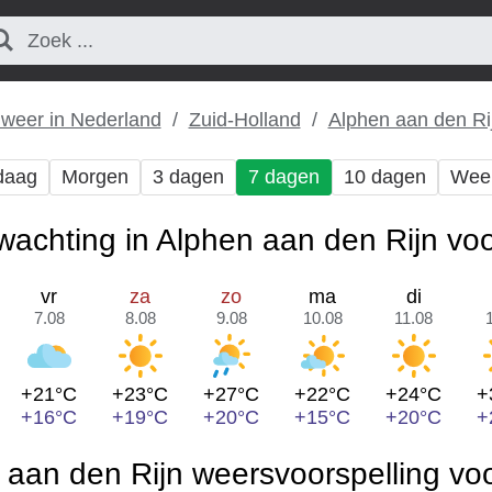
 weer in Nederland
Zuid-Holland
Alphen aan den Ri
daag
Morgen
3 dagen
7 dagen
10 dagen
Wee
achting in Alphen aan den Rijn vo
vr
za
zo
ma
di
7.08
8.08
9.08
10.08
11.08
+21°C
+23°C
+27°C
+22°C
+24°C
+
+16°C
+19°C
+20°C
+15°C
+20°C
+
 aan den Rijn weersvoorspelling vo