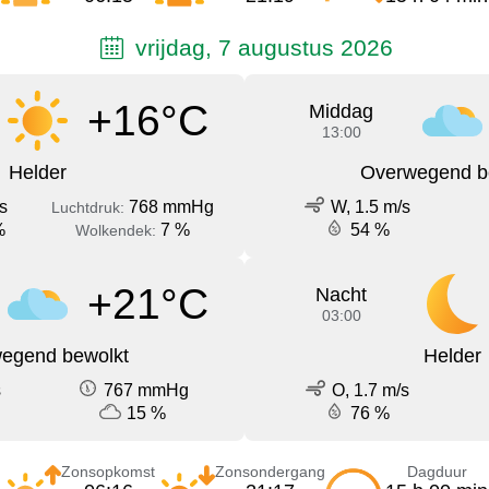
vrijdag, 7 augustus 2026
+16°C
Middag
13:00
Helder
Overwegend b
s
768 mmHg
W, 1.5 m/s
Luchtdruk:
%
7 %
54 %
Wolkendek:
+21°C
Nacht
03:00
egend bewolkt
Helder
s
767 mmHg
O, 1.7 m/s
15 %
76 %
Zonsopkomst
Zonsondergang
Dagduur