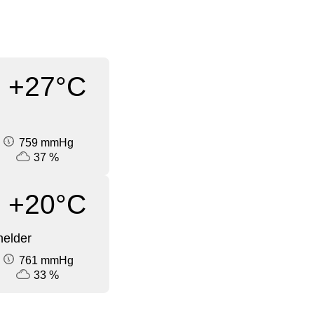
+27°C
759 mmHg
37 %
+20°C
elder
761 mmHg
33 %