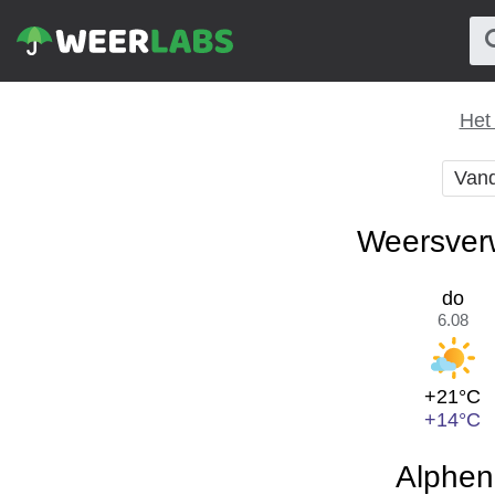
Het
Van
Weersverw
do
6.08
+21°C
+14°C
Alphen