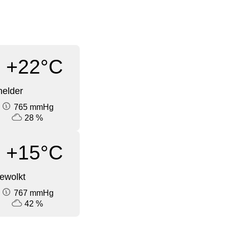
+22°C
elder
765 mmHg
28 %
+15°C
ewolkt
767 mmHg
42 %