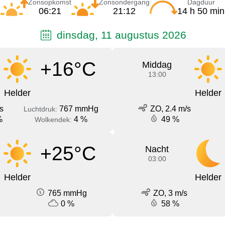
Zonsopkomst
Zonsondergang
Dagduur
06:21
21:12
14 h 50 min
dinsdag, 11 augustus 2026
+16°C
Middag
13:00
Helder
Helder
s
767 mmHg
ZO, 2.4 m/s
Luchtdruk:
%
4 %
49 %
Wolkendek:
+25°C
Nacht
03:00
Helder
Helder
765 mmHg
ZO, 3 m/s
0 %
58 %