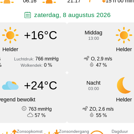
06:16
21:17
15 h 00 min
zaterdag, 8 augustus 2026
+16°C
Middag
13:00
Helder
Helder
s
766 mmHg
O, 2.9 m/s
Luchtdruk:
%
0 %
47 %
Wolkendek:
+24°C
Nacht
03:00
egend bewolkt
Helder
763 mmHg
ZO, 2.6 m/s
57 %
55 %
Zonsopkomst
Zonsondergang
Dagduur