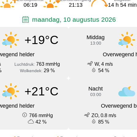
06:19
21:13
14 h 54 min
maandag, 10 augustus 2026
+19°C
Middag
13:00
wegend helder
Overwegend h
s
763 mmHg
W, 4 m/s
Luchtdruk:
%
29 %
54 %
Wolkendek:
+21°C
Nacht
03:00
wegend helder
Overwegend b
766 mmHg
ZO, 0.8 m/s
42 %
85 %