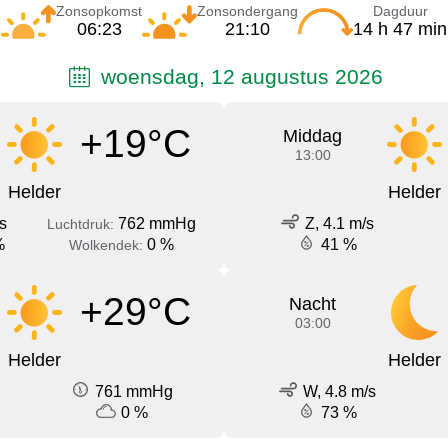
Zonsopkomst
Zonsondergang
Dagduur
06:23
21:10
14 h 47 min
woensdag, 12 augustus 2026
+19°C
Middag
13:00
Helder
Helder
s
762 mmHg
Z, 4.1 m/s
Luchtdruk:
%
0 %
41 %
Wolkendek:
+29°C
Nacht
03:00
Helder
Helder
761 mmHg
W, 4.8 m/s
0 %
73 %