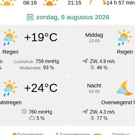
06:18
21:15
14 h 57 min
zondag, 9 augustus 2026
+19°C
Middag
13:00
Regen
Regen
/s
759 mmHg
ZW, 4.9 m/s
Luchtdruk:
%
93 %
46 %
Wolkendek:
+24°C
Nacht
03:00
Motregen
Overwegend h
760 mmHg
ZW, 4.3 m/s
5 %
77 %
Zonsopkomst
Zonsondergang
Dagduur