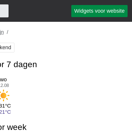
Widgets voor website
jn
kend
or 7 dagen
wo
12.08
31°C
21°C
or week