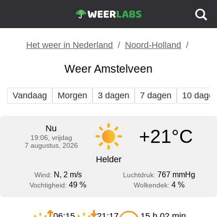
Het weer in Nederland
Noord-Holland
Weer Amstelveen
Vandaag
Morgen
3 dagen
7 dagen
10 dage
Nu
+21°C
19:06, vrijdag
7 augustus, 2026
Helder
N, 2 m/s
767 mmHg
Wind:
Luchtdruk:
49 %
4 %
Vochtigheid:
Wolkendek:
06:15
21:17
15 h 02 min